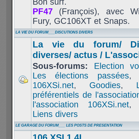
Bon surf.
PF47
(François), avec Wi
Fury, GC106XT et Snaps.
LA VIE DU FORUM___DISCUTIONS DIVERS
La vie du forum/ Di
diverses/ actus / L'assoc
Sous-forums:
Election vo
Les élections passées
106XSi.net
,
Goodies
,
préférentiels de l'associatio
l'association 106XSi.net
Liens divers
LE GARAGE DU FORUM___ LES POSTS DE PRESENTATION
106 XSI 1.4L