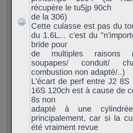
récupère le tu5jp 90ch
de la 306)
Cette culasse est pas du to
du 1.6L... c'est du "n'import
bride pour
de multiples raisons (
soupapes/ conduit/ c
combustion non adapté/..)
L'écart de perf entre J2 8S
16S 120ch est à cause de c
8s non
adapté à une cylindré
principalement, car si la cu
été vraiment revue