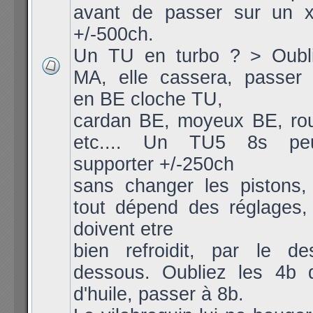
avant de passer sur un 
+/-500ch.
Un TU en turbo ? > Oubli
MA, elle cassera, passer 
en BE cloche TU,
cardan BE, moyeux BE, ro
etc.... Un TU5 8s peu
supporter +/-250ch
sans changer les pistons, 
tout dépend des réglages, 
doivent etre
bien refroidit, par le d
dessous. Oubliez les 4b 
d'huile, passer à 8b.