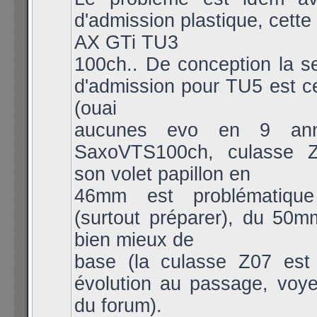
d'admission plastique, cette
AX GTi TU3
100ch.. De conception la se
d'admission pour TU5 est c
(ouai
aucunes evo en 9 anné
SaxoVTS100ch, culasse Z
son volet papillon en
46mm est problématiqu
(surtout préparer), du 50m
bien mieux de
base (la culasse Z07 est
évolution au passage, voy
du forum).