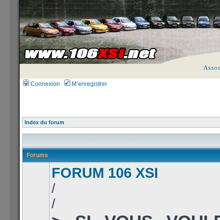
Asso
Connexion
M’enregistrer
Index du forum
Forums
FORUM 106 XSI
/
/