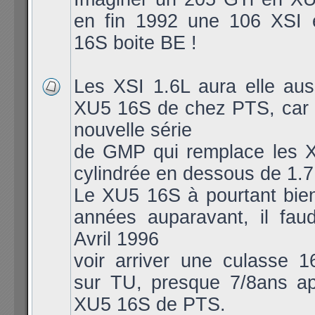
en fin 1992 une 106 XSI
16S boite BE !
Les XSI 1.6L aura elle aus
XU5 16S de chez PTS, car l
nouvelle série
de GMP qui remplace les X
cylindrée en dessous de 1.7
Le XU5 16S à pourtant bien
années auparavant, il faud
Avril 1996
voir arriver une culasse 1
sur TU, presque 7/8ans ap
XU5 16S de PTS.