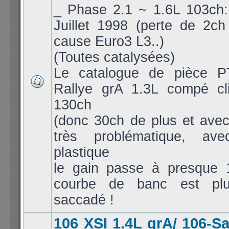
_ Phase 2.1 ~ 1.6L 103ch: 
Juillet 1998 (perte de 2c
cause Euro3 L3..)
(Toutes catalysées)
Le catalogue de pièce P
Rallye grA 1.3L compé cl
130ch
(donc 30ch de plus et avec
très problématique, av
plastique
le gain passe à presque 
courbe de banc est pl
saccadé !
106 XSI 1.4L grA/ 106-S