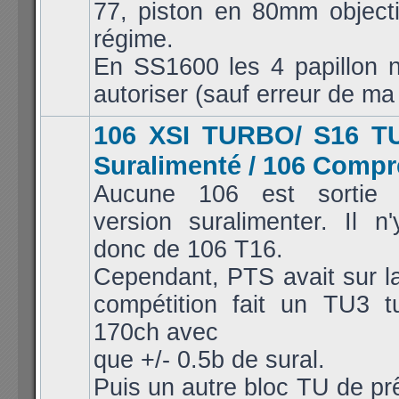
77, piston en 80mm objecti
régime.
En SS1600 les 4 papillon n
autoriser (sauf erreur de ma 
106 XSI TURBO/ S16 T
Suralimenté / 106 Comp
Aucune 106 est sortie 
version suralimenter. Il n
donc de 106 T16.
Cependant, PTS avait sur l
compétition fait un TU3 t
170ch avec
que +/- 0.5b de sural.
Puis un autre bloc TU de pr