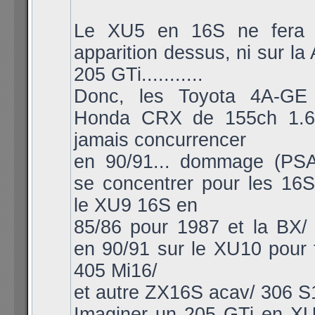
Le XU5 en 16S ne fera 
apparition dessus, ni sur la 
205 GTi...........
Donc, les Toyota 4A-GE
Honda CRX de 155ch 1.6i
jamais concurrencer
en 90/91... dommage (PSA
se concentrer pour les 16S
le XU9 16S en
85/86 pour 1987 et la BX/ 
en 90/91 sur le XU10 pour 
405 Mi16/
et autre ZX16S acav/ 306 S
Imaginer un 205 GTi en X