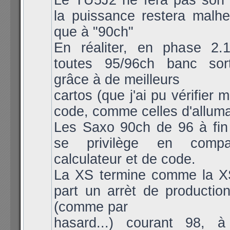
Le TU5J2 ne fera pas son a
la puissance restera malh
que à "90ch"
En réaliter, en phase 2.1
toutes 95/96ch banc sort
grâce à de meilleurs
cartos (que j'ai pu vérifier
code, comme celles d'allum
Les Saxo 90ch de 96 à fin
se privilège en compa
calculateur et de code.
La XS termine comme la X
part un arrèt de productio
(comme par
hasard...) courant 98, 