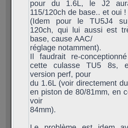
pour du 1.6L, le J2 aur
115/120ch de base.. et oui !
(Idem pour le TU5J4 s
120ch, qui lui aussi est t
base, cause AAC/
réglage notamment).
Il faudrait re-conceptionn
cette culasse TU5 8s, 
version perf, pour
du 1.6L (voir directement d
en piston de 80/81mm, en c
voir
84mm).
Le problème est idem av