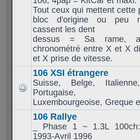
106, 4pap = KitCar et maxi.
Tout ceux qui mettent cette 
bloc d'origine ou peu m
cassent les dent
dessus = Sa rame, a
chronométré entre X et X d
et X prise de vitesse.
106 XSI étrangere
Suisse, Belge, Italienne
Portugaise, Jap
Luxembourgeoise, Greque et
106 Rallye
_ Phase 1 ~ 1.3L 100ch
1993-Avril 1996