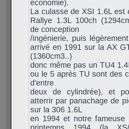
économie).
La culasse de XSI 1.6L est 
Rallye 1.3L 100ch (1294c
de conception
/ingénierie, puis légèremen
arrivé en 1991 sur la AX G
(1360cm3..)
donc même pas un TU4 1.4L 
ou le 5 après TU sont des c
d'entre
deux de cylindrée), et po
atterrir par panachage de 
sur la 306 1.6L
en 1994 et notre fameuse
printemps 1994 (la XS