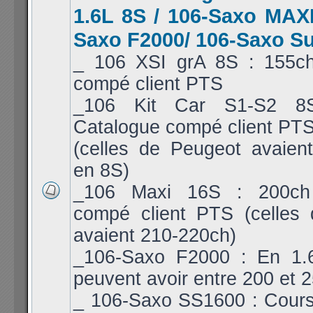
1.6L 8S / 106-Saxo MAXI
Saxo F2000/ 106-Saxo S
_ 106 XSI grA 8S : 155c
compé client PTS
_106 Kit Car S1-S2 8
Catalogue compé client PT
(celles de Peugeot avaien
en 8S)
_106 Maxi 16S : 200ch
compé client PTS (celles
avaient 210-220ch)
_106-Saxo F2000 : En 1.6
peuvent avoir entre 200 et 
_ 106-Saxo SS1600 : Cours