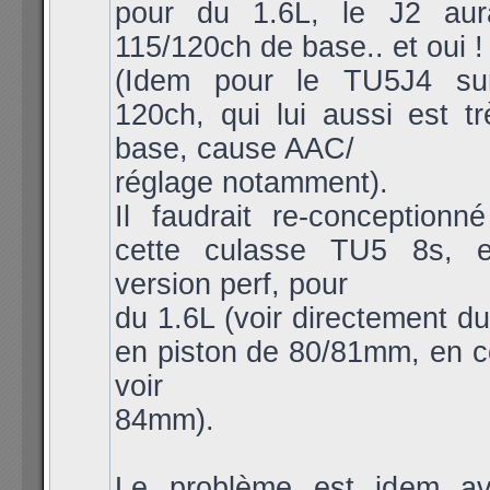
pour du 1.6L, le J2 aur
115/120ch de base.. et oui !
(Idem pour le TU5J4 s
120ch, qui lui aussi est t
base, cause AAC/
réglage notamment).
Il faudrait re-conceptionn
cette culasse TU5 8s, 
version perf, pour
du 1.6L (voir directement d
en piston de 80/81mm, en c
voir
84mm).
Le problème est idem av