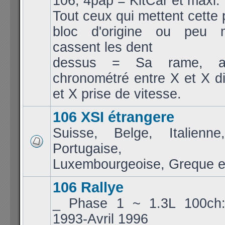
106, 4pap = KitCar et maxi.
Tout ceux qui mettent cette 
bloc d'origine ou peu m
cassent les dent
dessus = Sa rame, a
chronométré entre X et X d
et X prise de vitesse.
106 XSI étrangere
Suisse, Belge, Italienne
Portugaise, Jap
Luxembourgeoise, Greque et
106 Rallye
_ Phase 1 ~ 1.3L 100ch
1993-Avril 1996