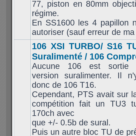
77, piston en 80mm objecti
régime.
En SS1600 les 4 papillon n
autoriser (sauf erreur de ma 
106 XSI TURBO/ S16 T
Suralimenté / 106 Comp
Aucune 106 est sortie 
version suralimenter. Il n
donc de 106 T16.
Cependant, PTS avait sur l
compétition fait un TU3 t
170ch avec
que +/- 0.5b de sural.
Puis un autre bloc TU de pr