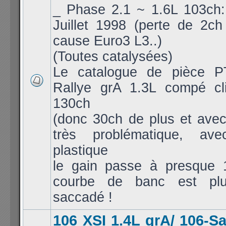
_ Phase 2.1 ~ 1.6L 103ch: 
Juillet 1998 (perte de 2c
cause Euro3 L3..)
(Toutes catalysées)
Le catalogue de pièce P
Rallye grA 1.3L compé cl
130ch
(donc 30ch de plus et avec
très problématique, av
plastique
le gain passe à presque 
courbe de banc est pl
saccadé !
106 XSI 1.4L grA/ 106-S