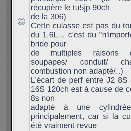
récupère le tu5jp 90ch
de la 306)
Cette culasse est pas du to
du 1.6L... c'est du "n'import
bride pour
de multiples raisons (
soupapes/ conduit/ c
combustion non adapté/..)
L'écart de perf entre J2 8S
16S 120ch est à cause de c
8s non
adapté à une cylindré
principalement, car si la cu
été vraiment revue