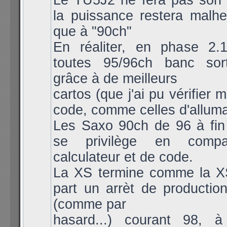
Le TU5J2 ne fera pas son a
la puissance restera malh
que à "90ch"
En réaliter, en phase 2.1
toutes 95/96ch banc sort
grâce à de meilleurs
cartos (que j'ai pu vérifier
code, comme celles d'allum
Les Saxo 90ch de 96 à fin
se privilège en compa
calculateur et de code.
La XS termine comme la X
part un arrèt de productio
(comme par
hasard...) courant 98, 