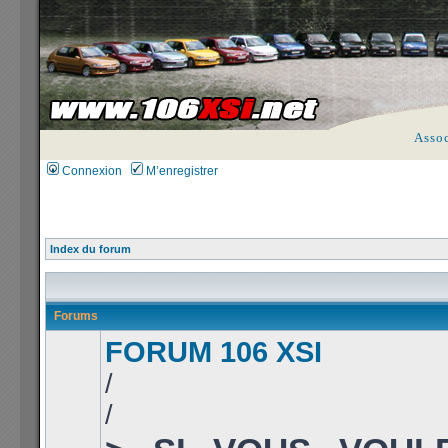
Asso
Connexion
M’enregistrer
Index du forum
Forums
FORUM 106 XSI
/
/