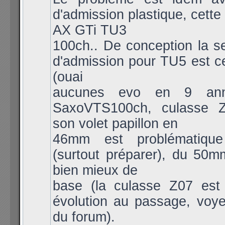
d'admission plastique, cette
AX GTi TU3
100ch.. De conception la se
d'admission pour TU5 est c
(ouai
aucunes evo en 9 anné
SaxoVTS100ch, culasse Z
son volet papillon en
46mm est problématiqu
(surtout préparer), du 50m
bien mieux de
base (la culasse Z07 est
évolution au passage, voy
du forum).