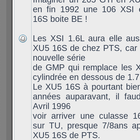
en fin 1992 une 106 XSI
16S boite BE !
Les XSI 1.6L aura elle aus
XU5 16S de chez PTS, car l
nouvelle série
de GMP qui remplace les X
cylindrée en dessous de 1.7
Le XU5 16S à pourtant bien
années auparavant, il faud
Avril 1996
voir arriver une culasse 1
sur TU, presque 7/8ans ap
XU5 16S de PTS.