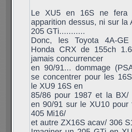
Le XU5 en 16S ne fera 
apparition dessus, ni sur la 
205 GTi...........
Donc, les Toyota 4A-GE
Honda CRX de 155ch 1.6i
jamais concurrencer
en 90/91... dommage (PSA
se concentrer pour les 16S
le XU9 16S en
85/86 pour 1987 et la BX/ 
en 90/91 sur le XU10 pour 
405 Mi16/
et autre ZX16S acav/ 306 S
Imaginer un 205 GTi en X