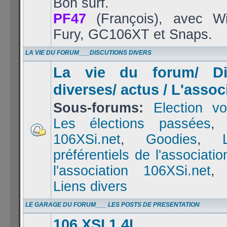
Bon surf.
PF47
(François), avec Wi
Fury, GC106XT et Snaps.
LA VIE DU FORUM___DISCUTIONS DIVERS
La vie du forum/ Di
diverses/ actus / L'assoc
Sous-forums:
Election vo
Les élections passées
106XSi.net
,
Goodies
,
préférentiels de l'associatio
l'association 106XSi.net
Liens divers
LE GARAGE DU FORUM___ LES POSTS DE PRESENTATION
106 XSI 1.4L