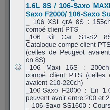
1.6L 8S / 106-Saxo MAXI
Saxo F2000/ 106-Saxo S
_ 106 XSI grA 8S : 155c
compé client PTS
_106 Kit Car S1-S2 8
Catalogue compé client PT
(celles de Peugeot avaien
en 8S)
_106 Maxi 16S : 200ch
compé client PTS (celles
avaient 210-220ch)
_106-Saxo F2000 : En 1.6
peuvent avoir entre 200 et 
_ 106-Saxo SS1600 : Cours