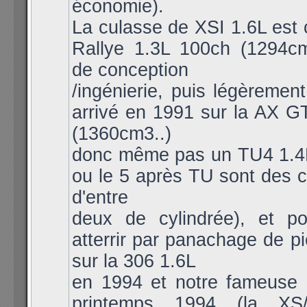
économie).
La culasse de XSI 1.6L est 
Rallye 1.3L 100ch (1294c
de conception
/ingénierie, puis légèremen
arrivé en 1991 sur la AX G
(1360cm3..)
donc même pas un TU4 1.4L 
ou le 5 après TU sont des c
d'entre
deux de cylindrée), et po
atterrir par panachage de 
sur la 306 1.6L
en 1994 et notre fameuse
printemps 1994 (la XS