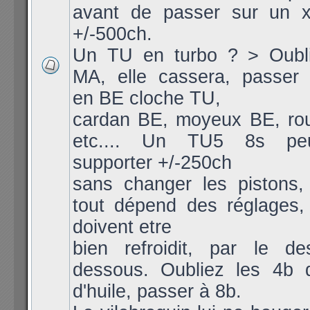
avant de passer sur un 
+/-500ch.
Un TU en turbo ? > Oubli
MA, elle cassera, passer 
en BE cloche TU,
cardan BE, moyeux BE, ro
etc.... Un TU5 8s peu
supporter +/-250ch
sans changer les pistons, 
tout dépend des réglages, 
doivent etre
bien refroidit, par le d
dessous. Oubliez les 4b 
d'huile, passer à 8b.