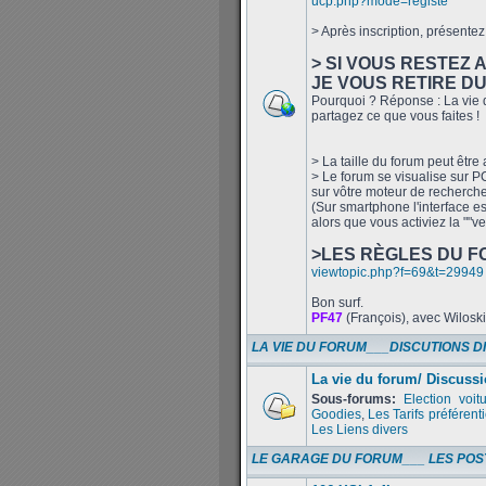
ucp.php?mode=registe
> Après inscription, présentez 
> SI VOUS RESTEZ 
JE VOUS RETIRE D
Pourquoi ? Réponse : La vie d
partagez ce que vous faites !
> La taille du forum peut être
> Le forum se visualise sur PC 
sur vôtre moteur de recherch
(Sur smartphone l'interface es
alors que vous activiez la ""v
>LES RÈGLES DU F
viewtopic.php?f=69&t=29949
Bon surf.
PF47
(François), avec Wilosk
LA VIE DU FORUM___DISCUTIONS D
La vie du forum/ Discussi
Sous-forums:
Election voit
Goodies
,
Les Tarifs préférenti
Les Liens divers
LE GARAGE DU FORUM___ LES POS