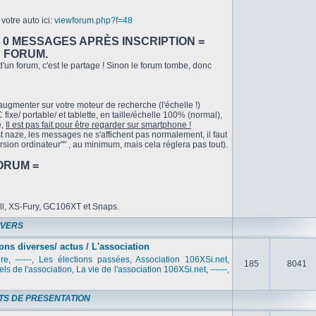
votre auto ici:
viewforum.php?f=48
A 0 MESSAGES APRÈS INSCRIPTION =
U FORUM.
'un forum, c'est le partage ! Sinon le forum tombe, donc
 augmenter sur votre moteur de recherche (l'échelle !)
fixe/ portable/ et tablette, en taille/échelle 100% (normal),
e,
Il est pas fait pour être regarder sur smartphone !
t naze, les messages ne s'affichent pas normalement, il faut
ersion ordinateur"" , au minimum, mais cela réglera pas tout).
ORUM =
ill, XS-Fury, GC106XT et Snaps.
IVERS
ons diverses/ actus / L'association
ure
,
------
,
Les élections passées
,
Association 106XSi.net
,
185
8041
els de l'association
,
La vie de l'association 106XSi.net
,
------
,
TS DE PRESENTATION