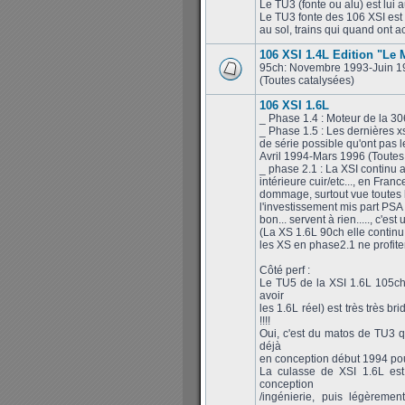
Le TU3 (fonte ou alu) est lui 
Le TU3 fonte des 106 XSI est c
au sol, trains qui quand ont a
106 XSI 1.4L Edition "Le
95ch: Novembre 1993-Juin 1
(Toutes catalysées)
106 XSI 1.6L
_ Phase 1.4 : Moteur de la 3
_ Phase 1.5 : Les dernières x
de série possible qu'ont pas
Avril 1994-Mars 1996 (Toutes
_ phase 2.1 : La XSI continu a
intérieure cuir/etc..., en Fran
dommage, surtout vue toutes l
l'investissement mis part PSA 
bon... servent à rien....., c'e
(La XS 1.6L 90ch elle continu 
les XS en phase2.1 ne profit
Côté perf :
Le TU5 de la XSI 1.6L 105ch
avoir
les 1.6L réel) est très très 
!!!!
Oui, c'est du matos de TU3 q
déjà
en conception début 1994 pour
La culasse de XSI 1.6L es
conception
/ingénierie, puis légèrem