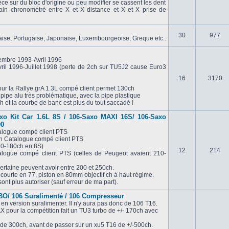
èce sur du bloc d'origine ou peu modifier se cassent les dent
in chronométré entre X et X distance et X et X prise de
30
977
laise, Portugaise, Japonaise, Luxembourgeoise, Greque etc..
embre 1993-Avril 1996
ril 1996-Juillet 1998 (perte de 2ch sur TU5J2 cause Euro3
16
3170
ur la Rallye grA 1.3L compé client permet 130ch
 pipe alu très problématique, avec la pipe plastique
 et la courbe de banc est plus du tout saccadé !
axo Kit Car 1.6L 8S / 106-Saxo MAXI 16S/ 106-Saxo
00
alogue compé client PTS
ch Catalogue compé client PTS
70-180ch en 8S)
12
214
logue compé client PTS (celles de Peugeot avaient 210-
ertaine peuvent avoir entre 200 et 250ch.
ourte en 77, piston en 80mm objectif ch à haut régime.
ont plus autoriser (sauf erreur de ma part).
O/ 106 Suralimenté / 106 Compresseur
 en version suralimenter. Il n'y aura pas donc de 106 T16.
X pour la compétition fait un TU3 turbo de +/- 170ch avec
 de 300ch, avant de passer sur un xu5 T16 de +/-500ch.