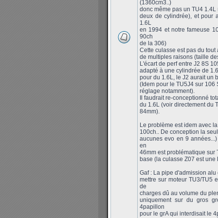
(1360cm3..)
donc même pas un TU4 1.4L rée
deux de cylindrée), et pour 
1.6L
en 1994 et notre fameuse 10
90ch
de la 306)
Cette culasse est pas du tout a
de multiples raisons (taille 
L'écart de perf entre J2 8S 1
adapté à une cylindrée de 1.6
pour du 1.6L, le J2 aurait un 
(Idem pour le TU5J4 sur 106 S
réglage notamment).
Il faudrait re-conceptionné to
du 1.6L (voir directement du 
84mm).
Le problème est idem avec la
100ch.. De conception la seul
aucunes evo en 9 années...)
en
46mm est problématique sur T
base (la culasse Z07 est une
Gaf : La pipe d'admission alu 
mettre sur moteur TU3/TU5 
de
charges dû au volume du plen
uniquement sur du gros gro
4papillon
pour le grA qui interdisait le