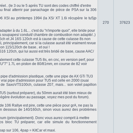
l.. (le 3 ou le 5 après TU sont des codes chiffré d'entre
au final atterrir par panachage de pièce de PSA sur la 306
6 XSI au printemps 1994 (la XS/ XT 1.6i récupère le tu5jp
270
37623
dapter à du 1.6L... c'est du "n'importe quoi", elle bride pour
des soupapes/ conduit/ chambre de combustion non adapté/..)
05ch et J4 16S 120ch est à cause de cette culasse 8s non
L principalement, car si la culasse aurait été vraiment revue
bon 115/120ch de base.. et oui !
16 120ch, qui lui aussi est très bridé de base, cause AAC/
talement cette culasse TU5 8s, en cnc, en version perf, pour
TU"7" 1.7L en piston de 80/81mm, en course de 82 voir
 pipe d'admission plastique, cette une pipe de AX GTi TU3
 vrai pipe d'admission pour TU5 est celle en 2000 (ouai
 de SaxoVTS100ch, culasse Z07, mais... son volet papillon
U5 (surtout préparer), du 50mm aurait été bien mieux de
 légère évolution au passage, voyez mes post du forum).
de 106 Rallye est pire, cette une pièce pour grA, ne pas la
en dessous de 140/160ch, sinon vous aurez des problèmes
um (principalement). Donc vous aurez comprit à mettre
s bloc TU préparer, car elle simule du fonctionnement
 4pap sur 106, 4pap = KitCar et maxi.