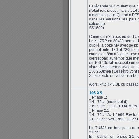
La légende 90'' voulant que 
n'était pas prévu, mais plutôt
motoristes pour. Quand à PTS,
dans les versions les plus 
catégorie
SS1600)
Comme il n'y à pas eu de TU
Le Kit ZRP en 80x89 permet 1
oublié la boite MA avec se kit
permet entre 180 et 220ch et 
course de 89mm), en course de
correspond au temps que met
en 106 ! Se kit nécessite un éq
vibre. Se kit permet avec un bl
250/260km/h ! Les rétro vont sif
Se kit existe en version turb
Alors, kit ZRP 1.8L ou passa
106 XS
_ Phase 1:
1.4L 75ch (monopoint)
1.6L 90ch: Juillet 1994-Mars
_ Phase 2.1:
1.4L 75ch: Avril 1996-Février
1.6L 90ch: Avril 1996-Juillet 
Le TU5J2 ne fera pas son a
"90ch"
En réaliter, en phase 2.1, 