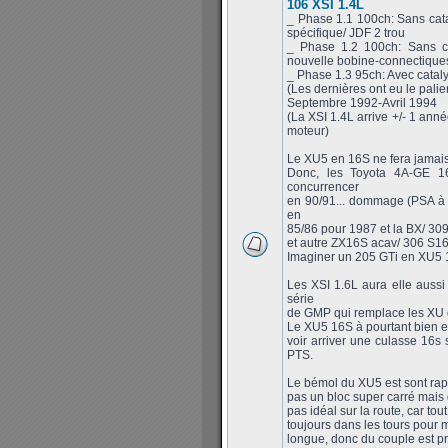
106 XSI 1.4L
_ Phase 1.1 100ch: Sans cata
spécifique/ JDF 2 trou
_ Phase 1.2 100ch: Sans ca
nouvelle bobine-connectiques
_ Phase 1.3 95ch: Avec cataly
(Les dernières ont eu le palie
Septembre 1992-Avril 1994
(La XSI 1.4L arrive +/- 1 anné
moteur)
Le XU5 en 16S ne fera jamais so
Donc, les Toyota 4A-GE 1
concurrencer
en 90/91... dommage (PSA à 
en
85/86 pour 1987 et la BX/ 309
et autre ZX16S acav/ 306 S16
Imaginer un 205 GTi en XU5 1
Les XSI 1.6L aura elle aussi
série
de GMP qui remplace les XU d
Le XU5 16S à pourtant bien ex
voir arriver une culasse 16s
PTS.
Le bémol du XU5 est sont rapp
pas un bloc super carré mais 
pas idéal sur la route, car tou
toujours dans les tours pour m
longue, donc du couple est pr