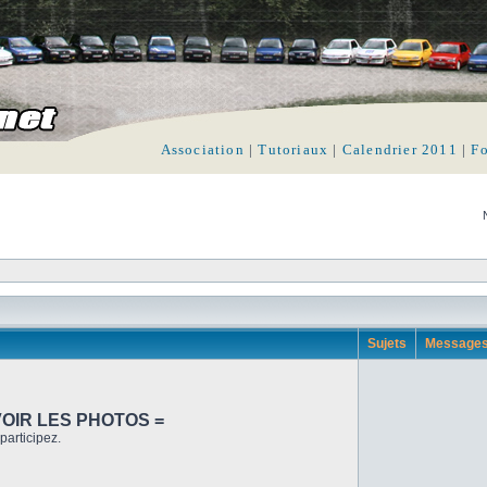
Association
|
Tutoriaux
|
Calendrier 2011
|
F
Sujets
Message
VOIR LES PHOTOS =
participez.