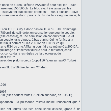
de base en bureau d'étude PSA dédié pour elle, les 120ch
 carrément 150/160ch ! Le bloc ayant été tester par les
 ils savaient que ce bloc permettait 1.75/2x plus en Rallye
poussé (maxi donc puis à la fin de la catégorie maxi, la
7D ou TU8D, il n'y à donc pas de TU7i ou TU8i, dommage.
789cm3 de cylindrée, en course longue pour le couple,
 (elle cassera), et une admission en conduit court. Se kit
un couple juste dingue, à bas et mis régime (grâce à la
 run, il permet du 0 à 200 DA en 11/12s, ce qui
 une RS4 ou une A45amg pour faire se même 0 à 200 DA..
uilibrage et traitement du vilo pour le renforcer, car sa
oc conçu dans les règles de l'art, et régler, du
fler fort ^^
o, avec des pistons creux (popoT16 l'a eu sur sa AX Turbo)
ge en 2L EW10 directement ?? ahah.
 1996
 1997
1998 (elles sortent toutes 95-96ch sur banc, en TU5JP).
pparition... la puissance restera malheureusement que à
elles ont toutes 95/96ch banc sortie d'usine, grâce à de