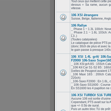
Tout ceux qui mettent cette pi
dessus = Sa rame, aucun ga
vitesse.
106 XSI étrangere
Suisse, Belge, Italienne, Ang
106 Rallye
_ Phase 1 ~ 1.3L 100ch: Nov
_ Phase 2.1 ~ 1.6L 103ch: Av
L3..)
(Toutes catalysées)
Le catalogue de pièce PTS po
(donc 30ch de plus et avec la
le gain passe à presque 140ch
106 XSI 1.4L grA/ 106-S
F2000/ 106-Saxo Super16
_ 106 XSI grA 8S : 155ch Cat
_106 Kit Car S1-S2 8S : 160
(celles de Peugeot avaient 1
_106 Maxi 16S : 200ch Cata
220ch)
_106-Saxo F2000 : En 1.6L, c
_ 106-Saxo SS1600 : Course c
En SS1600 les 4 papillon ne s
106 XSI TURBO/ S16 TURB
Aucune 106 est sortie d'usine
Cependant, PTS avait sur la A
que +/- 0.5b de sural.
Puis un autre bloc TU de prêt