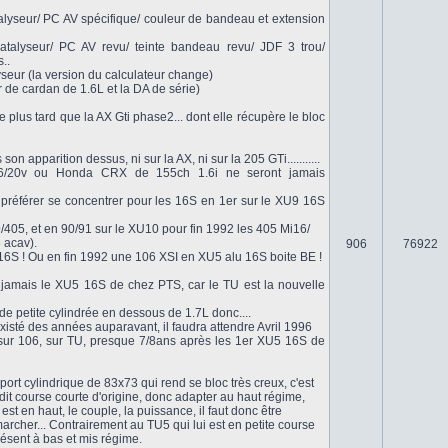
lyseur/ PC AV spécifique/ couleur de bandeau et extension
talyseur/ PC AV revu/ teinte bandeau revu/ JDF 3 trou/
..
seur (la version du calculateur change)
r de cardan de 1.6L et la DA de série)
e plus tard que la AX Gti phase2... dont elle récupère le bloc
n apparition dessus, ni sur la AX, ni sur la 205 GTi...........
6/20v ou Honda CRX de 155ch 1.6i ne seront jamais
préférer se concentrer pour les 16S en 1er sur le XU9 16S
/405, et en 90/91 sur le XU10 pour fin 1992 les 405 Mi16/
 acav).
906
76922
6S ! Ou en fin 1992 une 106 XSI en XU5 alu 16S boite BE !
 jamais le XU5 16S de chez PTS, car le TU est la nouvelle
e petite cylindrée en dessous de 1.7L donc....
isté des années auparavant, il faudra attendre Avril 1996
 sur 106, sur TU, presque 7/8ans après les 1er XU5 16S de
ort cylindrique de 83x73 qui rend se bloc très creux, c'est
dit course courte d'origine, donc adapter au haut régime,
t est en haut, le couple, la puissance, il faut donc être
archer... Contrairement au TU5 qui lui est en petite course
ésent à bas et mis régime.