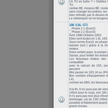
Un TU en turbo ? > Oubliez l
TU,
cardan BE, moyeux BE, roulem
sans changer les pistons, les 
bien refroidit, par le dessus 
Le vilebrequin lui ne bougera 
106 S16- GTi
_ Phase 2.1 (Euro2)
_ Phase 2.2 (Euro3)
Avril 1996-Octobre 2003
Elles sont toutes en 1.6L 16S
Sous norme Euro3, en phase 2
baisser (ouf..) grâce à la 
moteur.
Dans certain pays, la pompe à
Suisse, pour limiter les émissi
Les faisceaux moteur des 
compatible
avec le calculo de 16S, (a
peuvent
être passer en 16S J4 ou JP4 f
Bon nombre d'équipement cha
L4),
comme les ABS, les faisceaux,
A la fin, Il n'y aura pas de v
140ch pour le coup, voir 160 a
Il n'y aura pas non plus d'évo
dommage, car du 130/ 140ch de
possible et fiablement quand 
grand choses.