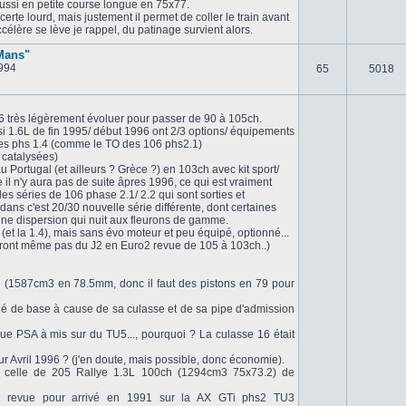
aussi en petite course longue en 75x77.
erte lourd, mais justement il permet de coller le train avant
ccélère se lève je rappel, du patinage survient alors.
 Mans"
994
65
5018
06 très légèrement évoluer pour passer de 90 à 105ch.
si 1.6L de fin 1995/ début 1996 ont 2/3 options/ équipements
 les phs 1.4 (comme le TO des 106 phs2.1)
 catalysées)
u Portugal (et ailleurs ? Grèce ?) en 103ch avec kit sport/
ce il n'y aura pas de suite âpres 1996, ce qui est vraiment
es séries de 106 phase 2.1/ 2.2 qui sont sorties et
dans c'est 20/30 nouvelle série différente, dont certaines
st une dispersion qui nuit aux fleurons de gamme.
(et la 1.4), mais sans évo moteur et peu équipé, optionné...
eront même pas du J2 en Euro2 revue de 105 à 103ch..)
 (1587cm3 en 78.5mm, donc il faut des pistons en 79 pour
bridé de base à cause de sa culasse et de sa pipe d'admission
ue PSA à mis sur du TU5..., pourquoi ? La culasse 16 était
 Avril 1996 ? (j'en doute, mais possible, donc économie).
t celle de 205 Rallye 1.3L 100ch (1294cm3 75x73.2) de
ent revue pour arrivé en 1991 sur la AX GTi phs2 TU3