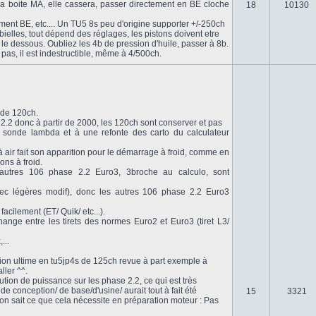
a boite MA, elle cassera, passer directement en BE cloche
18
10130
ent BE, etc.... Un TU5 8s peu d'origine supporter +/-250ch
bielles, tout dépend des réglages, les pistons doivent etre
et le dessous. Oubliez les 4b de pression d'huile, passer à 8b.
pas, il est indestructible, même à 4/500ch.
 de 120ch.
.2 donc à partir de 2000, les 120ch sont conserver et pas
2e sonde lambda et à une refonte des carto du calculateur
 air fait son apparition pour le démarrage à froid, comme en
ons à froid.
autres 106 phase 2.2 Euro3, 3broche au calculo, sont
vec légères modif), donc les autres 106 phase 2.2 Euro3
acilement (ET/ Quik/ etc...).
nge entre les tirets des normes Euro2 et Euro3 (tiret L3/
...
ersion ultime en tu5jp4s de 125ch revue à part exemple à
ller ^^.
lution de puissance sur les phase 2.2, ce qui est très
 conception/ de base/d'usine/ aurait tout à fait été
15
3321
on sait ce que cela nécessite en préparation moteur : Pas