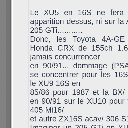
Le XU5 en 16S ne fera 
apparition dessus, ni sur la 
205 GTi...........
Donc, les Toyota 4A-GE
Honda CRX de 155ch 1.6i
jamais concurrencer
en 90/91... dommage (PSA
se concentrer pour les 16S
le XU9 16S en
85/86 pour 1987 et la BX/ 
en 90/91 sur le XU10 pour 
405 Mi16/
et autre ZX16S acav/ 306 S
Imaginer un 205 GTi en X