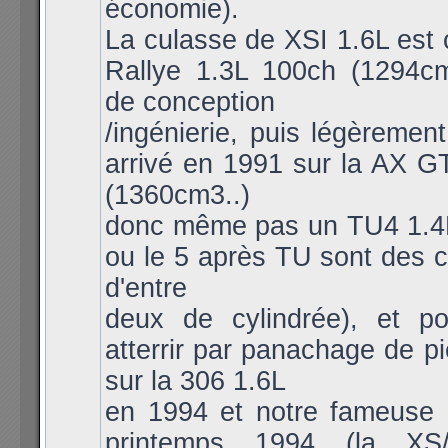
économie).
La culasse de XSI 1.6L est 
Rallye 1.3L 100ch (1294c
de conception
/ingénierie, puis légèremen
arrivé en 1991 sur la AX G
(1360cm3..)
donc même pas un TU4 1.4L 
ou le 5 après TU sont des c
d'entre
deux de cylindrée), et po
atterrir par panachage de 
sur la 306 1.6L
en 1994 et notre fameuse
printemps 1994 (la XS