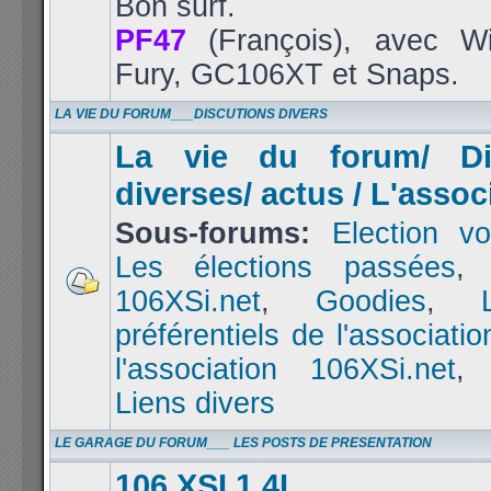
Bon surf.
PF47
(François), avec Wi
Fury, GC106XT et Snaps.
LA VIE DU FORUM___DISCUTIONS DIVERS
La vie du forum/ Di
diverses/ actus / L'assoc
Sous-forums:
Election vo
Les élections passées
106XSi.net
,
Goodies
,
préférentiels de l'associatio
l'association 106XSi.net
Liens divers
LE GARAGE DU FORUM___ LES POSTS DE PRESENTATION
106 XSI 1.4L