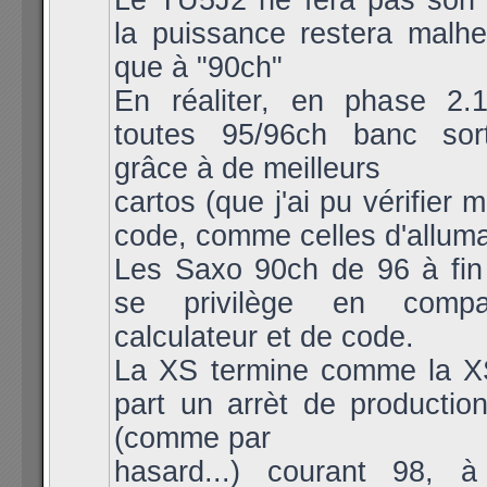
Le TU5J2 ne fera pas son a
la puissance restera malh
que à "90ch"
En réaliter, en phase 2.1
toutes 95/96ch banc sort
grâce à de meilleurs
cartos (que j'ai pu vérifier
code, comme celles d'allum
Les Saxo 90ch de 96 à fin
se privilège en compa
calculateur et de code.
La XS termine comme la X
part un arrèt de productio
(comme par
hasard...) courant 98, 