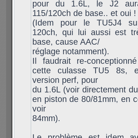
pour du 1.6L, le J2 aur
115/120ch de base.. et oui !
(Idem pour le TU5J4 s
120ch, qui lui aussi est t
base, cause AAC/
réglage notamment).
Il faudrait re-conceptionn
cette culasse TU5 8s, 
version perf, pour
du 1.6L (voir directement d
en piston de 80/81mm, en c
voir
84mm).
Le problème est idem av