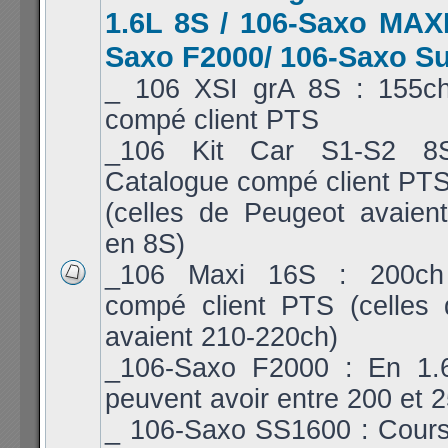
1.6L 8S / 106-Saxo MAXI
Saxo F2000/ 106-Saxo S
_ 106 XSI grA 8S : 155c
compé client PTS
_106 Kit Car S1-S2 8
Catalogue compé client PT
(celles de Peugeot avaien
en 8S)
_106 Maxi 16S : 200ch
compé client PTS (celles
avaient 210-220ch)
_106-Saxo F2000 : En 1.6
peuvent avoir entre 200 et 
_ 106-Saxo SS1600 : Cours