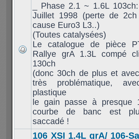
_ Phase 2.1 ~ 1.6L 103ch: 
Juillet 1998 (perte de 2c
cause Euro3 L3..)
(Toutes catalysées)
Le catalogue de pièce P
Rallye grA 1.3L compé cl
130ch
(donc 30ch de plus et avec
très problématique, av
plastique
le gain passe à presque 
courbe de banc est pl
saccadé !
106 XSI 1.4L grA/ 106-S