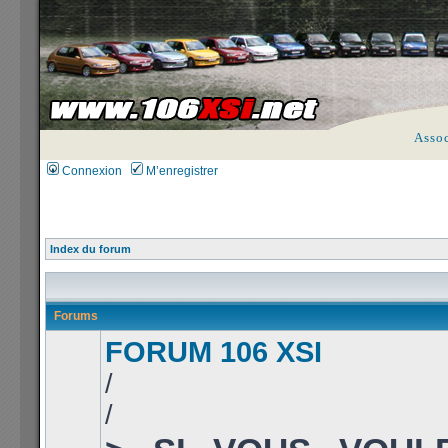
Asso
Connexion
M’enregistrer
Index du forum
Forums
FORUM 106 XSI
/
/