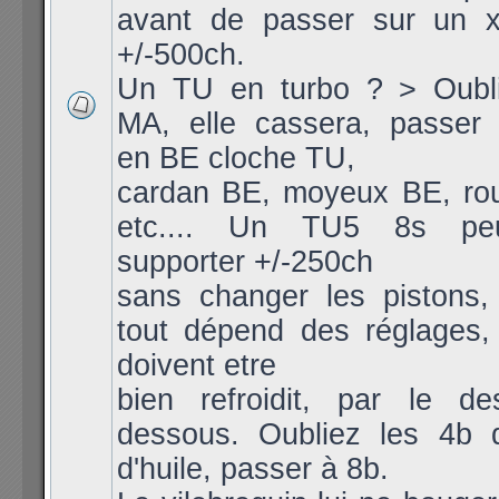
avant de passer sur un 
+/-500ch.
Un TU en turbo ? > Oubli
MA, elle cassera, passer 
en BE cloche TU,
cardan BE, moyeux BE, ro
etc.... Un TU5 8s peu
supporter +/-250ch
sans changer les pistons, 
tout dépend des réglages, 
doivent etre
bien refroidit, par le d
dessous. Oubliez les 4b 
d'huile, passer à 8b.