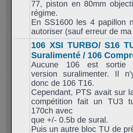
77, piston en 80mm objecti
régime.
En SS1600 les 4 papillon n
autoriser (sauf erreur de ma 
106 XSI TURBO/ S16 T
Suralimenté / 106 Comp
Aucune 106 est sortie 
version suralimenter. Il n
donc de 106 T16.
Cependant, PTS avait sur l
compétition fait un TU3 t
170ch avec
que +/- 0.5b de sural.
Puis un autre bloc TU de pr