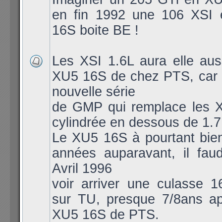
en fin 1992 une 106 XSI
16S boite BE !
Les XSI 1.6L aura elle aus
XU5 16S de chez PTS, car l
nouvelle série
de GMP qui remplace les X
cylindrée en dessous de 1.7
Le XU5 16S à pourtant bien
années auparavant, il faud
Avril 1996
voir arriver une culasse 1
sur TU, presque 7/8ans ap
XU5 16S de PTS.