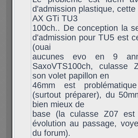
d'admission plastique, cette
AX GTi TU3
100ch.. De conception la se
d'admission pour TU5 est c
(ouai
aucunes evo en 9 anné
SaxoVTS100ch, culasse Z
son volet papillon en
46mm est problématiqu
(surtout préparer), du 50m
bien mieux de
base (la culasse Z07 est
évolution au passage, voy
du forum).