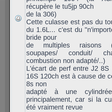
récupère le tu5jp 90ch
de la 306)
Cette culasse est pas du to
du 1.6L... c'est du "n'import
bride pour
de multiples raisons (
soupapes/ conduit/ c
combustion non adapté/..)
L'écart de perf entre J2 8S
16S 120ch est à cause de c
8s non
adapté à une cylindré
principalement, car si la cu
été vraiment revue