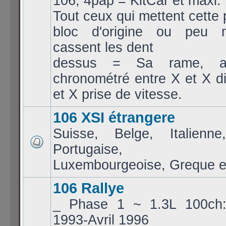
106, 4pap = KitCar et maxi.
Tout ceux qui mettent cette 
bloc d'origine ou peu m
cassent les dent
dessus = Sa rame, a
chronométré entre X et X d
et X prise de vitesse.
106 XSI étrangere
Suisse, Belge, Italienne
Portugaise, Jap
Luxembourgeoise, Greque et
106 Rallye
_ Phase 1 ~ 1.3L 100ch
1993-Avril 1996