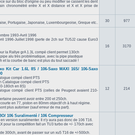
èce sur du bloc d'origine ou peu modifier se cassent les dent
in chronométré entre X et X distance et X et X prise de
30
977
laise, Portugaise, Japonaise, Luxembourgeoise, Greque etc..
embre 1993-Avril 1996
ril 1996-Juillet 1998 (perte de 2ch sur TU5J2 cause Euro3
16
3170
ur la Rallye grA 1.3L compé client permet 130ch
 pipe alu très problématique, avec la pipe plastique
 et la courbe de banc est plus du tout saccadé !
axo Kit Car 1.6L 8S / 106-Saxo MAXI 16S/ 106-Saxo
00
alogue compé client PTS
ch Catalogue compé client PTS
70-180ch en 8S)
12
214
logue compé client PTS (celles de Peugeot avaient 210-
ertaine peuvent avoir entre 200 et 250ch.
ourte en 77, piston en 80mm objectif ch à haut régime.
ont plus autoriser (sauf erreur de ma part).
O/ 106 Suralimenté / 106 Compresseur
 en version suralimenter. Il n'y aura pas donc de 106 T16.
X pour la compétition fait un TU3 turbo de +/- 170ch avec
 de 300ch, avant de passer sur un xu5 T16 de +/-500ch.