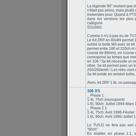
La légende 90'' voulant que 
n'était pas prévu, mais plutôt
motoristes pour. Quand à PTS,
dans les versions les plus 
catégorie
SS1600)
Comme il n'y à pas eu de TU
Le Kit ZRP en 80x89 permet 1
oublié la boite MA avec se kit
permet entre 180 et 220ch et 
course de 89mm), en course de
correspond au temps que met
en 106 ! Se kit nécessite un éq
vibre. Se kit permet avec un bl
250/260km/h ! Les rétro vont sif
Se kit existe en version turb
Alors, kit ZRP 1.8L ou passa
106 XS
_ Phase 1:
1.4L 75ch (monopoint)
1.6L 90ch: Juillet 1994-Mars
_ Phase 2.1:
1.4L 75ch: Avril 1996-Février
1.6L 90ch: Avril 1996-Juillet 
Le TU5J2 ne fera pas son a
"90ch"
En réaliter, en phase 2.1, 