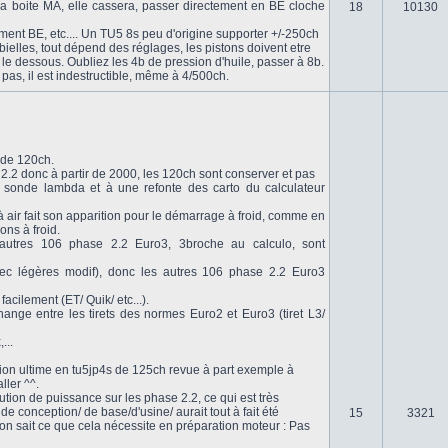
a boite MA, elle cassera, passer directement en BE cloche
18
10130
ent BE, etc.... Un TU5 8s peu d'origine supporter +/-250ch
bielles, tout dépend des réglages, les pistons doivent etre
et le dessous. Oubliez les 4b de pression d'huile, passer à 8b.
pas, il est indestructible, même à 4/500ch.
 de 120ch.
.2 donc à partir de 2000, les 120ch sont conserver et pas
2e sonde lambda et à une refonte des carto du calculateur
 air fait son apparition pour le démarrage à froid, comme en
ons à froid.
autres 106 phase 2.2 Euro3, 3broche au calculo, sont
vec légères modif), donc les autres 106 phase 2.2 Euro3
acilement (ET/ Quik/ etc...).
nge entre les tirets des normes Euro2 et Euro3 (tiret L3/
...
ersion ultime en tu5jp4s de 125ch revue à part exemple à
ller ^^.
lution de puissance sur les phase 2.2, ce qui est très
 conception/ de base/d'usine/ aurait tout à fait été
15
3321
on sait ce que cela nécessite en préparation moteur : Pas