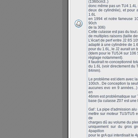
(1360cm3..)
donc même pas un TU4 1.4L rée
deux de cylindrée), et pour 
1.6L
en 1994 et notre fameuse 10
90ch
de la 306)
Cette culasse est pas du tout a
de multiples raisons (taille 
L'écart de perf entre J2 8S 1
adapté à une cylindrée de 1.6
pour du 1.6L, le J2 aurait un 
(Idem pour le TU5J4 sur 106 S
réglage notamment).
Il faudrait re-conceptionné to
du 1.6L (voir directement du 
84mm).
Le problème est idem avec la
100ch.. De conception la seul
aucunes evo en 9 années...)
en
46mm est problématique sur T
base (la culasse Z07 est une
Gaf : La pipe d'admission alu 
mettre sur moteur TU3/TU5 
de
charges dû au volume du plen
uniquement sur du gros gro
4papillon
pour le grA qui interdisait le