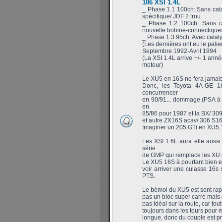
106 XSI 1.4L
_ Phase 1.1 100ch: Sans cata
spécifique/ JDF 2 trou
_ Phase 1.2 100ch: Sans ca
nouvelle bobine-connectiques
_ Phase 1.3 95ch: Avec cataly
(Les dernières ont eu le palie
Septembre 1992-Avril 1994
(La XSI 1.4L arrive +/- 1 anné
moteur)
Le XU5 en 16S ne fera jamais so
Donc, les Toyota 4A-GE 1
concurrencer
en 90/91... dommage (PSA à 
en
85/86 pour 1987 et la BX/ 309
et autre ZX16S acav/ 306 S16
Imaginer un 205 GTi en XU5 1
Les XSI 1.6L aura elle aussi
série
de GMP qui remplace les XU d
Le XU5 16S à pourtant bien ex
voir arriver une culasse 16s
PTS.
Le bémol du XU5 est sont rapp
pas un bloc super carré mais 
pas idéal sur la route, car tou
toujours dans les tours pour m
longue, donc du couple est pr