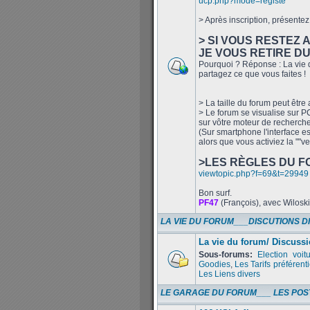
ucp.php?mode=registe
> Après inscription, présentez 
> SI VOUS RESTEZ 
JE VOUS RETIRE D
Pourquoi ? Réponse : La vie d
partagez ce que vous faites !
> La taille du forum peut être
> Le forum se visualise sur PC 
sur vôtre moteur de recherch
(Sur smartphone l'interface es
alors que vous activiez la ""v
>LES RÈGLES DU F
viewtopic.php?f=69&t=29949
Bon surf.
PF47
(François), avec Wilosk
LA VIE DU FORUM___DISCUTIONS D
La vie du forum/ Discussi
Sous-forums:
Election voit
Goodies
,
Les Tarifs préférenti
Les Liens divers
LE GARAGE DU FORUM___ LES POS