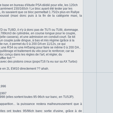
de base en bureau d'étude PSA dédié pour elle, les 120ch
 carrément 150/160ch ! Le bloc ayant été tester par les
 ils savaient que ce bloc permettait 1.75/2x plus en Rallye
poussé (maxi donc puis à la fin de la catégorie maxi, la
7D ou TU8D, il n'y à donc pas de TU7i ou TU8i, dommage.
789cm3 de cylindrée, en course longue pour le couple,
 (elle cassera), et une admission en conduit court. Se kit
un couple juste dingue, à bas et mis régime (grâce à la
 run, il permet du 0 à 200 DA en 11/12s, ce qui
 une RS4 ou une A45amg pour faire se même 0 à 200 DA..
uilibrage et traitement du vilo pour le renforcer, car sa
oc conçu dans les règles de l'art, et régler, du
fler fort ^^
o, avec des pistons creux (popoT16 l'a eu sur sa AX Turbo)
ge en 2L EW10 directement ?? ahah.
 1996
 1997
1998 (elles sortent toutes 95-96ch sur banc, en TU5JP).
pparition... la puissance restera malheureusement que à
elles ont toutes 95/96ch banc sortie d'usine, grâce à de