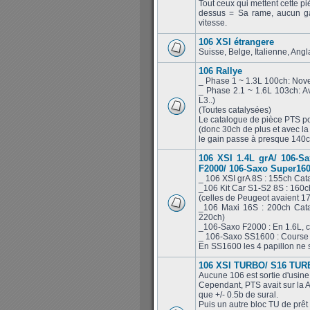
Tout ceux qui mettent cette pi
dessus = Sa rame, aucun ga
vitesse.
106 XSI étrangere
Suisse, Belge, Italienne, Ang
106 Rallye
_ Phase 1 ~ 1.3L 100ch: Nov
_ Phase 2.1 ~ 1.6L 103ch: Av
L3..)
(Toutes catalysées)
Le catalogue de pièce PTS po
(donc 30ch de plus et avec la
le gain passe à presque 140ch
106 XSI 1.4L grA/ 106-S
F2000/ 106-Saxo Super16
_ 106 XSI grA 8S : 155ch Cat
_106 Kit Car S1-S2 8S : 160
(celles de Peugeot avaient 1
_106 Maxi 16S : 200ch Cata
220ch)
_106-Saxo F2000 : En 1.6L, c
_ 106-Saxo SS1600 : Course c
En SS1600 les 4 papillon ne s
106 XSI TURBO/ S16 TURB
Aucune 106 est sortie d'usine
Cependant, PTS avait sur la A
que +/- 0.5b de sural.
Puis un autre bloc TU de prêt