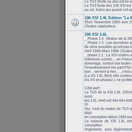
Le TU3 (fonte ou alu) est lui 
Le TU3 fonte des 106 XSI est c
au sol, trains qui quand ont a
106 XSI 1.4L Edition "Le
95ch: Novembre 1993-Juin 1
(Toutes catalysées)
106 XSI 1.6L
_ Phase 1.4 : Moteur de la 3
_ Phase 1.5 : Les dernières x
de série possible qu'ont pas
Avril 1994-Mars 1996 (Toutes
_ phase 2.1 : La XSI continu a
intérieure cuir/etc..., en Fran
dommage, surtout vue toutes l
l'investissement mis part PSA 
bon... servent à rien....., c'e
(La XS 1.6L 90ch elle continu 
les XS en phase2.1 ne profit
Côté perf :
Le TU5 de la XSI 1.6L 105ch
avoir
les 1.6L réel) est très très 
!!!!
Oui, c'est du matos de TU3 q
déjà
en conception début 1994 pour
La culasse de XSI 1.6L es
conception
/ingénierie, puis légèrem