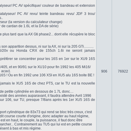
lyseur/ PC AV spécifique/ couleur de bandeau et extension
talyseur/ PC AV revu/ teinte bandeau revu/ JDF 3 trou/
..
seur (la version du calculateur change)
r de cardan de 1.6L et la DA de série)
e plus tard que la AX Gti phase2... dont elle récupère le bloc
n apparition dessus, ni sur la AX, ni sur la 205 GTi...........
6/20v ou Honda CRX de 155ch 1.6i ne seront jamais
préférer se concentrer pour les 16S en 1er sur le XU9 16S
/405, et en 90/91 sur le XU10 pour fin 1992 les 405 Mi16/
 acav).
906
76922
6S ! Ou en fin 1992 une 106 XSI en XU5 alu 16S boite BE !
 jamais le XU5 16S de chez PTS, car le TU est la nouvelle
e petite cylindrée en dessous de 1.7L donc....
isté des années auparavant, il faudra attendre Avril 1996
 sur 106, sur TU, presque 7/8ans après les 1er XU5 16S de
ort cylindrique de 83x73 qui rend se bloc très creux, c'est
dit course courte d'origine, donc adapter au haut régime,
t est en haut, le couple, la puissance, il faut donc être
archer... Contrairement au TU5 qui lui est en petite course
ésent à bas et mis régime.