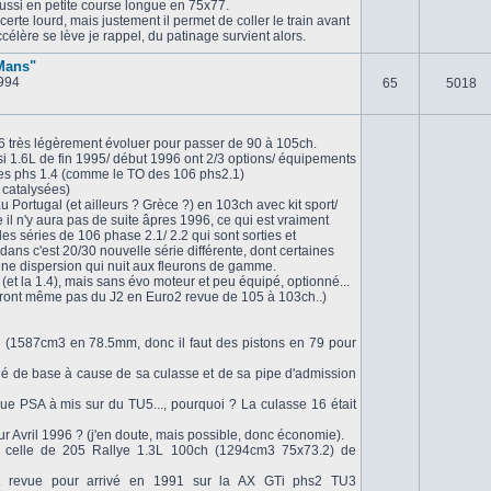
aussi en petite course longue en 75x77.
erte lourd, mais justement il permet de coller le train avant
ccélère se lève je rappel, du patinage survient alors.
 Mans"
994
65
5018
06 très légèrement évoluer pour passer de 90 à 105ch.
si 1.6L de fin 1995/ début 1996 ont 2/3 options/ équipements
 les phs 1.4 (comme le TO des 106 phs2.1)
 catalysées)
u Portugal (et ailleurs ? Grèce ?) en 103ch avec kit sport/
ce il n'y aura pas de suite âpres 1996, ce qui est vraiment
es séries de 106 phase 2.1/ 2.2 qui sont sorties et
dans c'est 20/30 nouvelle série différente, dont certaines
st une dispersion qui nuit aux fleurons de gamme.
(et la 1.4), mais sans évo moteur et peu équipé, optionné...
eront même pas du J2 en Euro2 revue de 105 à 103ch..)
 (1587cm3 en 78.5mm, donc il faut des pistons en 79 pour
bridé de base à cause de sa culasse et de sa pipe d'admission
ue PSA à mis sur du TU5..., pourquoi ? La culasse 16 était
 Avril 1996 ? (j'en doute, mais possible, donc économie).
t celle de 205 Rallye 1.3L 100ch (1294cm3 75x73.2) de
ent revue pour arrivé en 1991 sur la AX GTi phs2 TU3