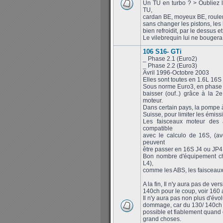
Un TU en turbo ? > Oubliez l
TU,
cardan BE, moyeux BE, roulem
sans changer les pistons, les 
bien refroidit, par le dessus 
Le vilebrequin lui ne bougera 
106 S16- GTi
_ Phase 2.1 (Euro2)
_ Phase 2.2 (Euro3)
Avril 1996-Octobre 2003
Elles sont toutes en 1.6L 16S
Sous norme Euro3, en phase 2
baisser (ouf..) grâce à la 
moteur.
Dans certain pays, la pompe à
Suisse, pour limiter les émissi
Les faisceaux moteur des 
compatible
avec le calculo de 16S, (a
peuvent
être passer en 16S J4 ou JP4 f
Bon nombre d'équipement cha
L4),
comme les ABS, les faisceaux,
A la fin, Il n'y aura pas de v
140ch pour le coup, voir 160 a
Il n'y aura pas non plus d'évo
dommage, car du 130/ 140ch de
possible et fiablement quand 
grand choses.