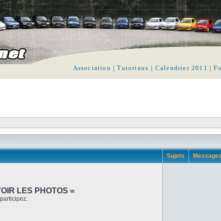
Association
|
Tutoriaux
|
Calendrier 2011
|
F
Sujets
Message
VOIR LES PHOTOS =
participez.