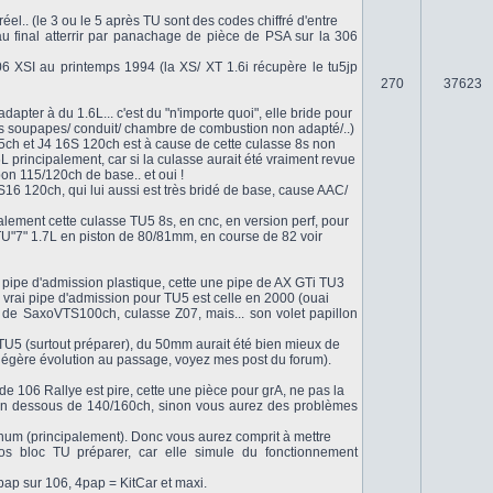
l.. (le 3 ou le 5 après TU sont des codes chiffré d'entre
au final atterrir par panachage de pièce de PSA sur la 306
6 XSI au printemps 1994 (la XS/ XT 1.6i récupère le tu5jp
270
37623
dapter à du 1.6L... c'est du "n'importe quoi", elle bride pour
des soupapes/ conduit/ chambre de combustion non adapté/..)
05ch et J4 16S 120ch est à cause de cette culasse 8s non
L principalement, car si la culasse aurait été vraiment revue
bon 115/120ch de base.. et oui !
16 120ch, qui lui aussi est très bridé de base, cause AAC/
talement cette culasse TU5 8s, en cnc, en version perf, pour
TU"7" 1.7L en piston de 80/81mm, en course de 82 voir
 pipe d'admission plastique, cette une pipe de AX GTi TU3
 vrai pipe d'admission pour TU5 est celle en 2000 (ouai
 de SaxoVTS100ch, culasse Z07, mais... son volet papillon
U5 (surtout préparer), du 50mm aurait été bien mieux de
 légère évolution au passage, voyez mes post du forum).
de 106 Rallye est pire, cette une pièce pour grA, ne pas la
en dessous de 140/160ch, sinon vous aurez des problèmes
um (principalement). Donc vous aurez comprit à mettre
s bloc TU préparer, car elle simule du fonctionnement
 4pap sur 106, 4pap = KitCar et maxi.