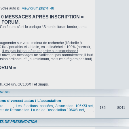
votre auto ici:
viewforum.php?f=48
A 0 MESSAGES APRÈS INSCRIPTION =
U FORUM.
'un forum, c'est le partage ! Sinon le forum tombe, donc
 augmenter sur votre moteur de recherche (l'échelle !)
fixe/ portable/ et tablette, en taille/échelle 100% (normal),
e,
Il est pas fait pour être regarder sur smartphone !
t naze, les messages ne s'affichent pas normalement, il faut
ersion ordinateur"" , au minimum, mais cela réglera pas tout).
ORUM =
ill, XS-Fury, GC106XT et Snaps.
IVERS
ons diverses/ actus / L'association
ure
,
------
,
Les élections passées
,
Association 106XSi.net
,
185
8041
els de l'association
,
La vie de l'association 106XSi.net
,
------
,
TS DE PRESENTATION