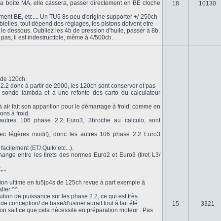
a boite MA, elle cassera, passer directement en BE cloche
18
10130
ent BE, etc.... Un TU5 8s peu d'origine supporter +/-250ch
bielles, tout dépend des réglages, les pistons doivent etre
et le dessous. Oubliez les 4b de pression d'huile, passer à 8b.
pas, il est indestructible, même à 4/500ch.
 de 120ch.
.2 donc à partir de 2000, les 120ch sont conserver et pas
2e sonde lambda et à une refonte des carto du calculateur
 air fait son apparition pour le démarrage à froid, comme en
ons à froid.
autres 106 phase 2.2 Euro3, 3broche au calculo, sont
vec légères modif), donc les autres 106 phase 2.2 Euro3
acilement (ET/ Quik/ etc...).
nge entre les tirets des normes Euro2 et Euro3 (tiret L3/
...
ersion ultime en tu5jp4s de 125ch revue à part exemple à
ller ^^.
lution de puissance sur les phase 2.2, ce qui est très
 conception/ de base/d'usine/ aurait tout à fait été
15
3321
on sait ce que cela nécessite en préparation moteur : Pas