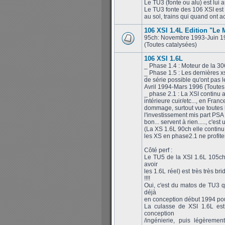
Le TU3 (fonte ou alu) est lui 
Le TU3 fonte des 106 XSI est c
au sol, trains qui quand ont a
106 XSI 1.4L Edition "Le
95ch: Novembre 1993-Juin 1
(Toutes catalysées)
106 XSI 1.6L
_ Phase 1.4 : Moteur de la 3
_ Phase 1.5 : Les dernières x
de série possible qu'ont pas
Avril 1994-Mars 1996 (Toutes
_ phase 2.1 : La XSI continu a
intérieure cuir/etc..., en Fran
dommage, surtout vue toutes l
l'investissement mis part PSA 
bon... servent à rien....., c'e
(La XS 1.6L 90ch elle continu 
les XS en phase2.1 ne profit
Côté perf :
Le TU5 de la XSI 1.6L 105ch
avoir
les 1.6L réel) est très très 
!!!!
Oui, c'est du matos de TU3 q
déjà
en conception début 1994 pour
La culasse de XSI 1.6L es
conception
/ingénierie, puis légèrem