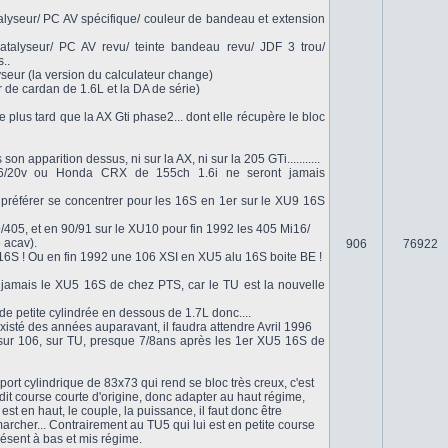
lyseur/ PC AV spécifique/ couleur de bandeau et extension
talyseur/ PC AV revu/ teinte bandeau revu/ JDF 3 trou/
..
seur (la version du calculateur change)
r de cardan de 1.6L et la DA de série)
e plus tard que la AX Gti phase2... dont elle récupère le bloc
n apparition dessus, ni sur la AX, ni sur la 205 GTi...........
6/20v ou Honda CRX de 155ch 1.6i ne seront jamais
préférer se concentrer pour les 16S en 1er sur le XU9 16S
/405, et en 90/91 sur le XU10 pour fin 1992 les 405 Mi16/
 acav).
906
76922
6S ! Ou en fin 1992 une 106 XSI en XU5 alu 16S boite BE !
 jamais le XU5 16S de chez PTS, car le TU est la nouvelle
e petite cylindrée en dessous de 1.7L donc....
isté des années auparavant, il faudra attendre Avril 1996
 sur 106, sur TU, presque 7/8ans après les 1er XU5 16S de
ort cylindrique de 83x73 qui rend se bloc très creux, c'est
dit course courte d'origine, donc adapter au haut régime,
t est en haut, le couple, la puissance, il faut donc être
archer... Contrairement au TU5 qui lui est en petite course
ésent à bas et mis régime.