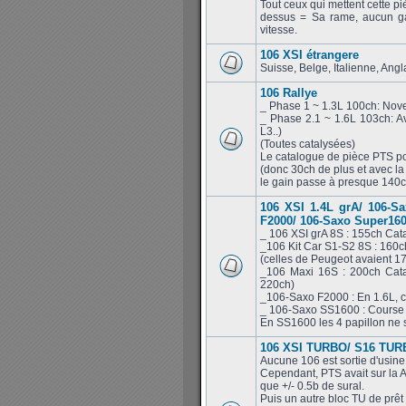
Tout ceux qui mettent cette pi
dessus = Sa rame, aucun ga
vitesse.
106 XSI étrangere
Suisse, Belge, Italienne, Ang
106 Rallye
_ Phase 1 ~ 1.3L 100ch: Nov
_ Phase 2.1 ~ 1.6L 103ch: Av
L3..)
(Toutes catalysées)
Le catalogue de pièce PTS po
(donc 30ch de plus et avec la
le gain passe à presque 140ch
106 XSI 1.4L grA/ 106-S
F2000/ 106-Saxo Super16
_ 106 XSI grA 8S : 155ch Cat
_106 Kit Car S1-S2 8S : 160
(celles de Peugeot avaient 1
_106 Maxi 16S : 200ch Cata
220ch)
_106-Saxo F2000 : En 1.6L, c
_ 106-Saxo SS1600 : Course c
En SS1600 les 4 papillon ne s
106 XSI TURBO/ S16 TURB
Aucune 106 est sortie d'usine
Cependant, PTS avait sur la A
que +/- 0.5b de sural.
Puis un autre bloc TU de prêt