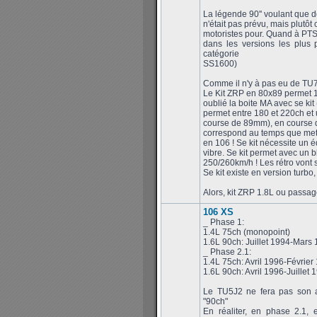
La légende 90'' voulant que 
n'était pas prévu, mais plutôt
motoristes pour. Quand à PTS,
dans les versions les plus 
catégorie
SS1600)
Comme il n'y à pas eu de TU
Le Kit ZRP en 80x89 permet 1
oublié la boite MA avec se kit
permet entre 180 et 220ch et 
course de 89mm), en course de
correspond au temps que met
en 106 ! Se kit nécessite un éq
vibre. Se kit permet avec un bl
250/260km/h ! Les rétro vont sif
Se kit existe en version turb
Alors, kit ZRP 1.8L ou passa
106 XS
_ Phase 1:
1.4L 75ch (monopoint)
1.6L 90ch: Juillet 1994-Mars
_ Phase 2.1:
1.4L 75ch: Avril 1996-Février
1.6L 90ch: Avril 1996-Juillet 
Le TU5J2 ne fera pas son a
"90ch"
En réaliter, en phase 2.1, 