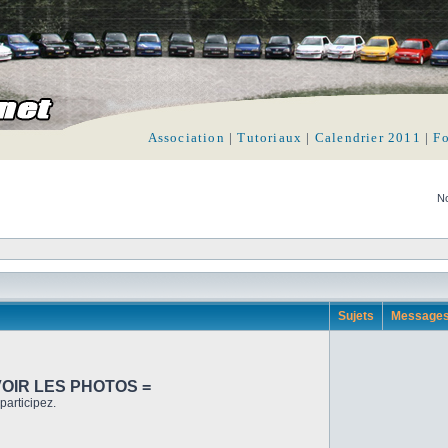
Association
|
Tutoriaux
|
Calendrier 2011
|
F
No
Sujets
Message
VOIR LES PHOTOS =
participez.