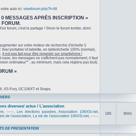
votre auto ici:
viewforum.php?f=48
A 0 MESSAGES APRÈS INSCRIPTION =
U FORUM.
'un forum, c'est le partage ! Sinon le forum tombe, donc
 augmenter sur votre moteur de recherche (l'échelle !)
fixe/ portable/ et tablette, en taille/échelle 100% (normal),
e,
Il est pas fait pour être regarder sur smartphone !
t naze, les messages ne s'affichent pas normalement, il faut
ersion ordinateur"" , au minimum, mais cela réglera pas tout).
ORUM =
ill, XS-Fury, GC106XT et Snaps.
IVERS
ons diverses/ actus / L'association
ure
,
------
,
Les élections passées
,
Association 106XSi.net
,
185
8041
els de l'association
,
La vie de l'association 106XSi.net
,
------
,
TS DE PRESENTATION