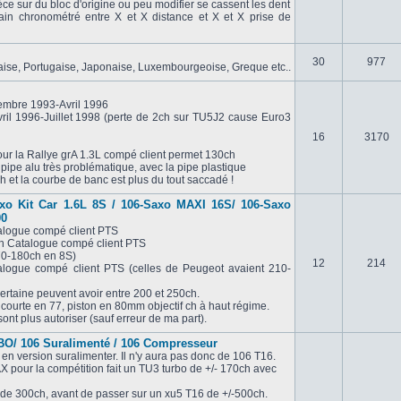
èce sur du bloc d'origine ou peu modifier se cassent les dent
in chronométré entre X et X distance et X et X prise de
30
977
laise, Portugaise, Japonaise, Luxembourgeoise, Greque etc..
embre 1993-Avril 1996
ril 1996-Juillet 1998 (perte de 2ch sur TU5J2 cause Euro3
16
3170
ur la Rallye grA 1.3L compé client permet 130ch
 pipe alu très problématique, avec la pipe plastique
 et la courbe de banc est plus du tout saccadé !
axo Kit Car 1.6L 8S / 106-Saxo MAXI 16S/ 106-Saxo
00
alogue compé client PTS
ch Catalogue compé client PTS
70-180ch en 8S)
12
214
logue compé client PTS (celles de Peugeot avaient 210-
ertaine peuvent avoir entre 200 et 250ch.
ourte en 77, piston en 80mm objectif ch à haut régime.
ont plus autoriser (sauf erreur de ma part).
O/ 106 Suralimenté / 106 Compresseur
 en version suralimenter. Il n'y aura pas donc de 106 T16.
X pour la compétition fait un TU3 turbo de +/- 170ch avec
 de 300ch, avant de passer sur un xu5 T16 de +/-500ch.