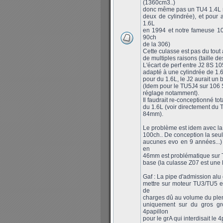
(1360cm3..)
donc même pas un TU4 1.4L rée
deux de cylindrée), et pour 
1.6L
en 1994 et notre fameuse 10
90ch
de la 306)
Cette culasse est pas du tout a
de multiples raisons (taille 
L'écart de perf entre J2 8S 1
adapté à une cylindrée de 1.6
pour du 1.6L, le J2 aurait un 
(Idem pour le TU5J4 sur 106 S
réglage notamment).
Il faudrait re-conceptionné to
du 1.6L (voir directement du 
84mm).
Le problème est idem avec la
100ch.. De conception la seul
aucunes evo en 9 années...)
en
46mm est problématique sur T
base (la culasse Z07 est une
Gaf : La pipe d'admission alu 
mettre sur moteur TU3/TU5 
de
charges dû au volume du plen
uniquement sur du gros gro
4papillon
pour le grA qui interdisait le