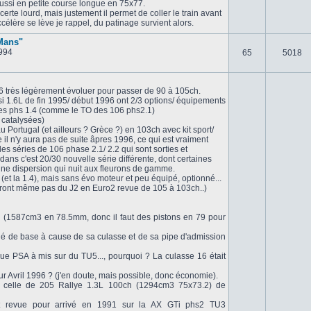
aussi en petite course longue en 75x77.
erte lourd, mais justement il permet de coller le train avant
ccélère se lève je rappel, du patinage survient alors.
 Mans"
994
65
5018
06 très légèrement évoluer pour passer de 90 à 105ch.
si 1.6L de fin 1995/ début 1996 ont 2/3 options/ équipements
 les phs 1.4 (comme le TO des 106 phs2.1)
 catalysées)
u Portugal (et ailleurs ? Grèce ?) en 103ch avec kit sport/
ce il n'y aura pas de suite âpres 1996, ce qui est vraiment
es séries de 106 phase 2.1/ 2.2 qui sont sorties et
dans c'est 20/30 nouvelle série différente, dont certaines
st une dispersion qui nuit aux fleurons de gamme.
(et la 1.4), mais sans évo moteur et peu équipé, optionné...
eront même pas du J2 en Euro2 revue de 105 à 103ch..)
 (1587cm3 en 78.5mm, donc il faut des pistons en 79 pour
bridé de base à cause de sa culasse et de sa pipe d'admission
ue PSA à mis sur du TU5..., pourquoi ? La culasse 16 était
 Avril 1996 ? (j'en doute, mais possible, donc économie).
t celle de 205 Rallye 1.3L 100ch (1294cm3 75x73.2) de
ent revue pour arrivé en 1991 sur la AX GTi phs2 TU3