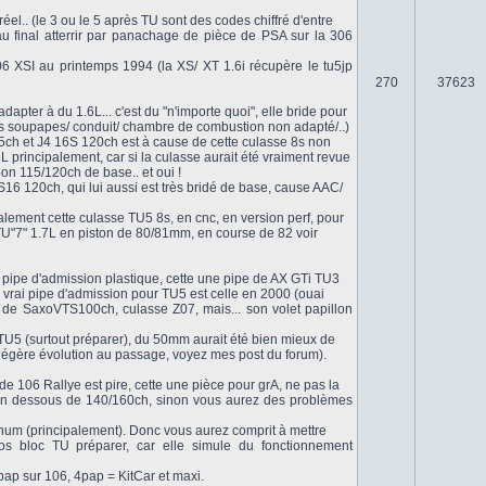
l.. (le 3 ou le 5 après TU sont des codes chiffré d'entre
au final atterrir par panachage de pièce de PSA sur la 306
6 XSI au printemps 1994 (la XS/ XT 1.6i récupère le tu5jp
270
37623
dapter à du 1.6L... c'est du "n'importe quoi", elle bride pour
des soupapes/ conduit/ chambre de combustion non adapté/..)
05ch et J4 16S 120ch est à cause de cette culasse 8s non
L principalement, car si la culasse aurait été vraiment revue
bon 115/120ch de base.. et oui !
16 120ch, qui lui aussi est très bridé de base, cause AAC/
talement cette culasse TU5 8s, en cnc, en version perf, pour
TU"7" 1.7L en piston de 80/81mm, en course de 82 voir
 pipe d'admission plastique, cette une pipe de AX GTi TU3
 vrai pipe d'admission pour TU5 est celle en 2000 (ouai
 de SaxoVTS100ch, culasse Z07, mais... son volet papillon
U5 (surtout préparer), du 50mm aurait été bien mieux de
 légère évolution au passage, voyez mes post du forum).
de 106 Rallye est pire, cette une pièce pour grA, ne pas la
en dessous de 140/160ch, sinon vous aurez des problèmes
um (principalement). Donc vous aurez comprit à mettre
s bloc TU préparer, car elle simule du fonctionnement
 4pap sur 106, 4pap = KitCar et maxi.