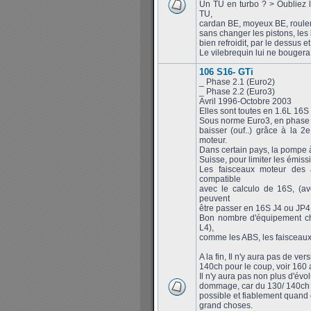
Un TU en turbo ? > Oubliez l
TU,
cardan BE, moyeux BE, roulem
sans changer les pistons, les 
bien refroidit, par le dessus 
Le vilebrequin lui ne bougera 
106 S16- GTi
_ Phase 2.1 (Euro2)
_ Phase 2.2 (Euro3)
Avril 1996-Octobre 2003
Elles sont toutes en 1.6L 16S
Sous norme Euro3, en phase 2
baisser (ouf..) grâce à la 
moteur.
Dans certain pays, la pompe à
Suisse, pour limiter les émissi
Les faisceaux moteur des 
compatible
avec le calculo de 16S, (a
peuvent
être passer en 16S J4 ou JP4 f
Bon nombre d'équipement cha
L4),
comme les ABS, les faisceaux,
A la fin, Il n'y aura pas de v
140ch pour le coup, voir 160 a
Il n'y aura pas non plus d'évo
dommage, car du 130/ 140ch de
possible et fiablement quand 
grand choses.