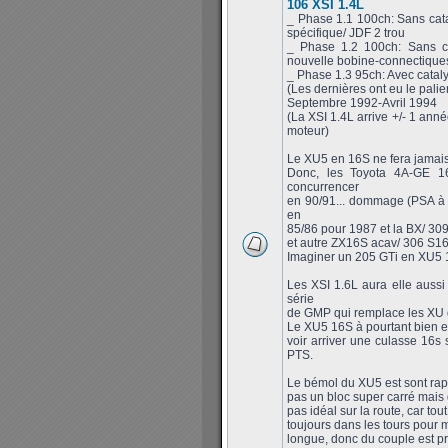
106 XSI 1.4L
_ Phase 1.1 100ch: Sans cata
spécifique/ JDF 2 trou
_ Phase 1.2 100ch: Sans ca
nouvelle bobine-connectiques
_ Phase 1.3 95ch: Avec cataly
(Les dernières ont eu le palie
Septembre 1992-Avril 1994
(La XSI 1.4L arrive +/- 1 anné
moteur)
Le XU5 en 16S ne fera jamais so
Donc, les Toyota 4A-GE 1
concurrencer
en 90/91... dommage (PSA à 
en
85/86 pour 1987 et la BX/ 309
et autre ZX16S acav/ 306 S16
Imaginer un 205 GTi en XU5 1
Les XSI 1.6L aura elle aussi
série
de GMP qui remplace les XU d
Le XU5 16S à pourtant bien ex
voir arriver une culasse 16s
PTS.
Le bémol du XU5 est sont rapp
pas un bloc super carré mais 
pas idéal sur la route, car tou
toujours dans les tours pour m
longue, donc du couple est pr