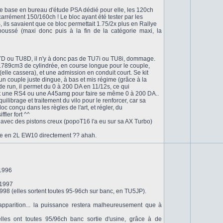
de base en bureau d'étude PSA dédié pour elle, les 120ch
 carrément 150/160ch ! Le bloc ayant été tester par les
 ils savaient que ce bloc permettait 1.75/2x plus en Rallye
poussé (maxi donc puis à la fin de la catégorie maxi, la
7D ou TU8D, il n'y à donc pas de TU7i ou TU8i, dommage.
789cm3 de cylindrée, en course longue pour le couple,
 (elle cassera), et une admission en conduit court. Se kit
un couple juste dingue, à bas et mis régime (grâce à la
 run, il permet du 0 à 200 DA en 11/12s, ce qui
 une RS4 ou une A45amg pour faire se même 0 à 200 DA..
uilibrage et traitement du vilo pour le renforcer, car sa
oc conçu dans les règles de l'art, et régler, du
fler fort ^^
o, avec des pistons creux (popoT16 l'a eu sur sa AX Turbo)
ge en 2L EW10 directement ?? ahah.
 1996
 1997
1998 (elles sortent toutes 95-96ch sur banc, en TU5JP).
pparition... la puissance restera malheureusement que à
elles ont toutes 95/96ch banc sortie d'usine, grâce à de