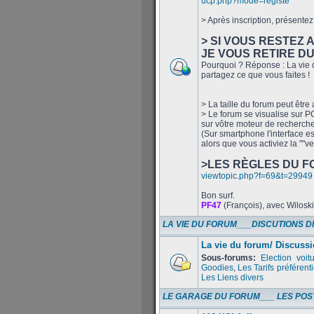
ucp.php?mode=registe
> Après inscription, présentez 
> SI VOUS RESTEZ 
JE VOUS RETIRE D
Pourquoi ? Réponse : La vie d
partagez ce que vous faites !
> La taille du forum peut être
> Le forum se visualise sur PC 
sur vôtre moteur de recherch
(Sur smartphone l'interface es
alors que vous activiez la ""v
>LES RÈGLES DU F
viewtopic.php?f=69&t=29949
Bon surf.
PF47
(François), avec Wilosk
LA VIE DU FORUM___DISCUTIONS D
La vie du forum/ Discussi
Sous-forums:
Election voit
Goodies
,
Les Tarifs préférenti
Les Liens divers
LE GARAGE DU FORUM___ LES POS