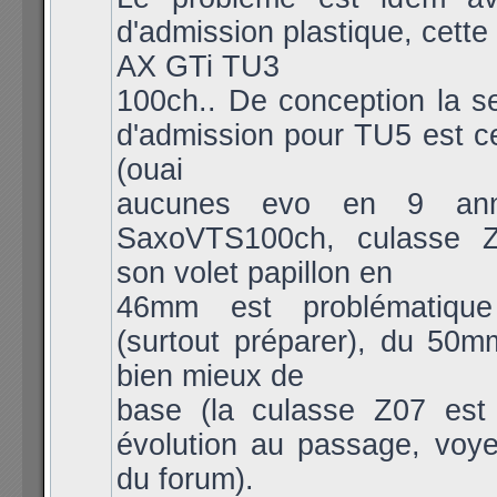
d'admission plastique, cette
AX GTi TU3
100ch.. De conception la se
d'admission pour TU5 est c
(ouai
aucunes evo en 9 anné
SaxoVTS100ch, culasse Z
son volet papillon en
46mm est problématiqu
(surtout préparer), du 50m
bien mieux de
base (la culasse Z07 est
évolution au passage, voy
du forum).