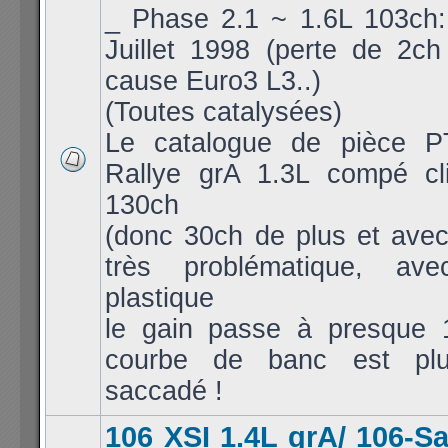
_ Phase 2.1 ~ 1.6L 103ch: 
Juillet 1998 (perte de 2c
cause Euro3 L3..)
(Toutes catalysées)
Le catalogue de pièce P
Rallye grA 1.3L compé cl
130ch
(donc 30ch de plus et avec
très problématique, av
plastique
le gain passe à presque 
courbe de banc est pl
saccadé !
106 XSI 1.4L grA/ 106-S