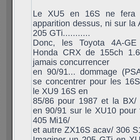
Le XU5 en 16S ne fera 
apparition dessus, ni sur la 
205 GTi...........
Donc, les Toyota 4A-GE
Honda CRX de 155ch 1.6i
jamais concurrencer
en 90/91... dommage (PSA
se concentrer pour les 16S
le XU9 16S en
85/86 pour 1987 et la BX/ 
en 90/91 sur le XU10 pour 
405 Mi16/
et autre ZX16S acav/ 306 S
Imaginer un 205 GTi en X