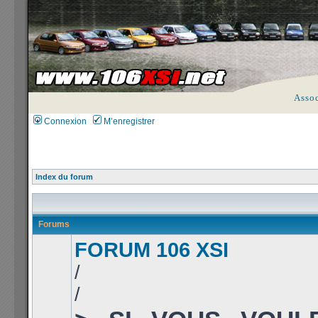
Asso
Connexion
M’enregistrer
Index du forum
Forums
FORUM 106 XSI
/
/