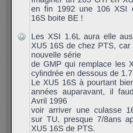
en fin 1992 une 106 XSI
16S boite BE !
Les XSI 1.6L aura elle aus
XU5 16S de chez PTS, car l
nouvelle série
de GMP qui remplace les X
cylindrée en dessous de 1.7
Le XU5 16S à pourtant bien
années auparavant, il faud
Avril 1996
voir arriver une culasse 1
sur TU, presque 7/8ans ap
XU5 16S de PTS.