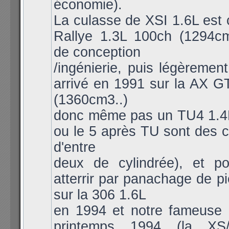
économie).
La culasse de XSI 1.6L est 
Rallye 1.3L 100ch (1294c
de conception
/ingénierie, puis légèremen
arrivé en 1991 sur la AX G
(1360cm3..)
donc même pas un TU4 1.4L 
ou le 5 après TU sont des c
d'entre
deux de cylindrée), et po
atterrir par panachage de 
sur la 306 1.6L
en 1994 et notre fameuse
printemps 1994 (la XS