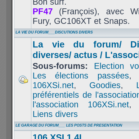
Bon surf.
PF47
(François), avec Wi
Fury, GC106XT et Snaps.
LA VIE DU FORUM___DISCUTIONS DIVERS
La vie du forum/ Di
diverses/ actus / L'assoc
Sous-forums:
Election vo
Les élections passées
106XSi.net
,
Goodies
,
préférentiels de l'associatio
l'association 106XSi.net
Liens divers
LE GARAGE DU FORUM___ LES POSTS DE PRESENTATION
106 XSI 1.4L