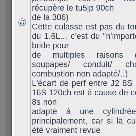
récupère le tu5jp 90ch
de la 306)
Cette culasse est pas du to
du 1.6L... c'est du "n'import
bride pour
de multiples raisons (
soupapes/ conduit/ c
combustion non adapté/..)
L'écart de perf entre J2 8S
16S 120ch est à cause de c
8s non
adapté à une cylindré
principalement, car si la cu
été vraiment revue