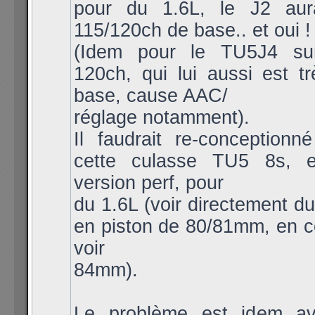
pour du 1.6L, le J2 aur
115/120ch de base.. et oui !
(Idem pour le TU5J4 s
120ch, qui lui aussi est t
base, cause AAC/
réglage notamment).
Il faudrait re-conceptionn
cette culasse TU5 8s, 
version perf, pour
du 1.6L (voir directement d
en piston de 80/81mm, en c
voir
84mm).
Le problème est idem av