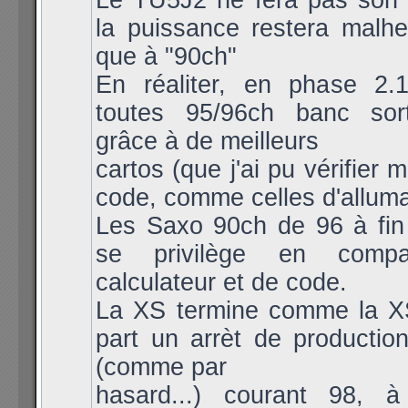
Le TU5J2 ne fera pas son a
la puissance restera malh
que à "90ch"
En réaliter, en phase 2.1
toutes 95/96ch banc sort
grâce à de meilleurs
cartos (que j'ai pu vérifier
code, comme celles d'allum
Les Saxo 90ch de 96 à fin
se privilège en compa
calculateur et de code.
La XS termine comme la X
part un arrèt de productio
(comme par
hasard...) courant 98, 