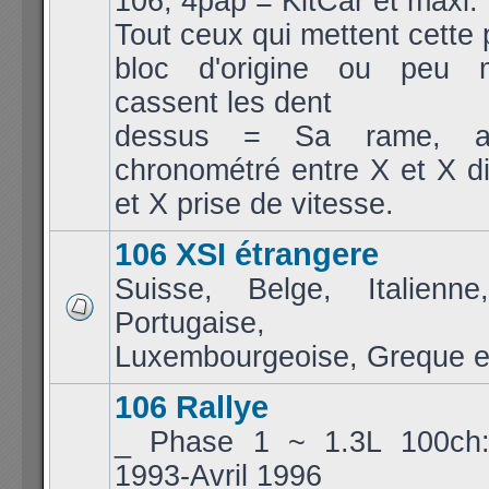
106, 4pap = KitCar et maxi.
Tout ceux qui mettent cette 
bloc d'origine ou peu m
cassent les dent
dessus = Sa rame, a
chronométré entre X et X d
et X prise de vitesse.
106 XSI étrangere
Suisse, Belge, Italienne
Portugaise, Jap
Luxembourgeoise, Greque et
106 Rallye
_ Phase 1 ~ 1.3L 100ch
1993-Avril 1996