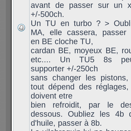
avant de passer sur un 
+/-500ch.
Un TU en turbo ? > Oubli
MA, elle cassera, passer 
en BE cloche TU,
cardan BE, moyeux BE, ro
etc.... Un TU5 8s peu
supporter +/-250ch
sans changer les pistons, 
tout dépend des réglages, 
doivent etre
bien refroidit, par le d
dessous. Oubliez les 4b 
d'huile, passer à 8b.