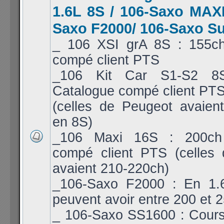
1.6L 8S / 106-Saxo MAXI
Saxo F2000/ 106-Saxo S
_ 106 XSI grA 8S : 155c
compé client PTS
_106 Kit Car S1-S2 8
Catalogue compé client PT
(celles de Peugeot avaien
en 8S)
_106 Maxi 16S : 200ch
compé client PTS (celles
avaient 210-220ch)
_106-Saxo F2000 : En 1.6
peuvent avoir entre 200 et 
_ 106-Saxo SS1600 : Cours