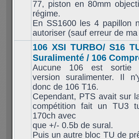
77, piston en 80mm objecti
régime.
En SS1600 les 4 papillon n
autoriser (sauf erreur de ma 
106 XSI TURBO/ S16 T
Suralimenté / 106 Comp
Aucune 106 est sortie 
version suralimenter. Il n
donc de 106 T16.
Cependant, PTS avait sur l
compétition fait un TU3 t
170ch avec
que +/- 0.5b de sural.
Puis un autre bloc TU de pr