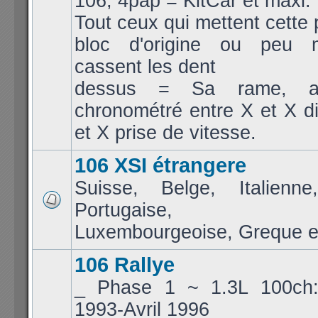
106, 4pap = KitCar et maxi.
Tout ceux qui mettent cette 
bloc d'origine ou peu m
cassent les dent
dessus = Sa rame, a
chronométré entre X et X d
et X prise de vitesse.
106 XSI étrangere
Suisse, Belge, Italienne
Portugaise, Jap
Luxembourgeoise, Greque et
106 Rallye
_ Phase 1 ~ 1.3L 100ch
1993-Avril 1996