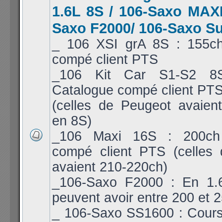
1.6L 8S / 106-Saxo MAXI
Saxo F2000/ 106-Saxo S
_ 106 XSI grA 8S : 155c
compé client PTS
_106 Kit Car S1-S2 8
Catalogue compé client PT
(celles de Peugeot avaien
en 8S)
_106 Maxi 16S : 200ch
compé client PTS (celles
avaient 210-220ch)
_106-Saxo F2000 : En 1.6
peuvent avoir entre 200 et 
_ 106-Saxo SS1600 : Cours