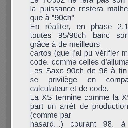
Le TU5J2 ne fera pas son a
la puissance restera malh
que à "90ch"
En réaliter, en phase 2.1
toutes 95/96ch banc sort
grâce à de meilleurs
cartos (que j'ai pu vérifier
code, comme celles d'allum
Les Saxo 90ch de 96 à fin
se privilège en compa
calculateur et de code.
La XS termine comme la X
part un arrèt de productio
(comme par
hasard...) courant 98, 