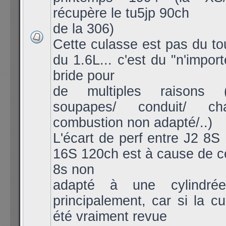
récupère le tu5jp 90ch
de la 306)
Cette culasse est pas du to
du 1.6L... c'est du "n'import
bride pour
de multiples raisons (
soupapes/ conduit/ c
combustion non adapté/..)
L'écart de perf entre J2 8S
16S 120ch est à cause de c
8s non
adapté à une cylindré
principalement, car si la cu
été vraiment revue