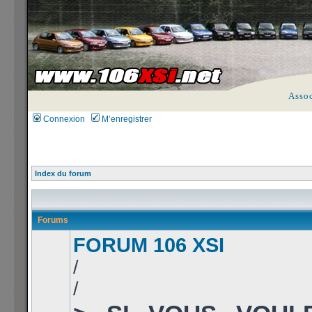
Asso
Connexion
M’enregistrer
Index du forum
Forums
FORUM 106 XSI
/
/