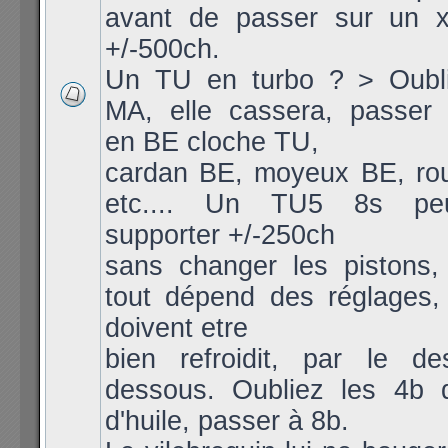
avant de passer sur un 
+/-500ch.
Un TU en turbo ? > Oubli
MA, elle cassera, passer 
en BE cloche TU,
cardan BE, moyeux BE, ro
etc.... Un TU5 8s peu
supporter +/-250ch
sans changer les pistons, 
tout dépend des réglages, 
doivent etre
bien refroidit, par le d
dessous. Oubliez les 4b 
d'huile, passer à 8b.