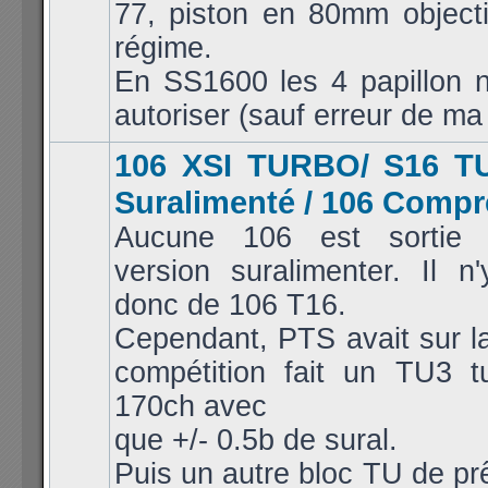
77, piston en 80mm objecti
régime.
En SS1600 les 4 papillon n
autoriser (sauf erreur de ma 
106 XSI TURBO/ S16 T
Suralimenté / 106 Comp
Aucune 106 est sortie 
version suralimenter. Il n
donc de 106 T16.
Cependant, PTS avait sur l
compétition fait un TU3 t
170ch avec
que +/- 0.5b de sural.
Puis un autre bloc TU de pr