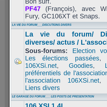
Bon surf.
PF47
(François), avec Wi
Fury, GC106XT et Snaps.
LA VIE DU FORUM___DISCUTIONS DIVERS
La vie du forum/ Di
diverses/ actus / L'assoc
Sous-forums:
Election vo
Les élections passées
106XSi.net
,
Goodies
,
préférentiels de l'associatio
l'association 106XSi.net
Liens divers
LE GARAGE DU FORUM___ LES POSTS DE PRESENTATION
106 XSI 1.4L