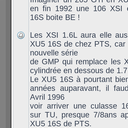
en fin 1992 une 106 XSI
16S boite BE !
Les XSI 1.6L aura elle aus
XU5 16S de chez PTS, car l
nouvelle série
de GMP qui remplace les X
cylindrée en dessous de 1.7
Le XU5 16S à pourtant bien
années auparavant, il faud
Avril 1996
voir arriver une culasse 1
sur TU, presque 7/8ans ap
XU5 16S de PTS.