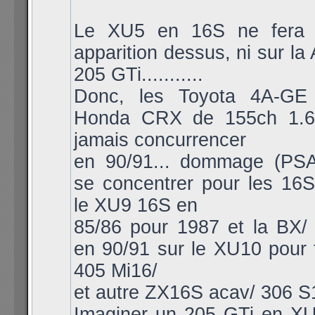
Le XU5 en 16S ne fera 
apparition dessus, ni sur la 
205 GTi...........
Donc, les Toyota 4A-GE
Honda CRX de 155ch 1.6i
jamais concurrencer
en 90/91... dommage (PSA
se concentrer pour les 16S
le XU9 16S en
85/86 pour 1987 et la BX/ 
en 90/91 sur le XU10 pour 
405 Mi16/
et autre ZX16S acav/ 306 S
Imaginer un 205 GTi en X