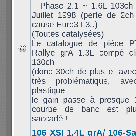
_ Phase 2.1 ~ 1.6L 103ch: 
Juillet 1998 (perte de 2c
cause Euro3 L3..)
(Toutes catalysées)
Le catalogue de pièce P
Rallye grA 1.3L compé cl
130ch
(donc 30ch de plus et avec
très problématique, av
plastique
le gain passe à presque 
courbe de banc est pl
saccadé !
106 XSI 1.4L grA/ 106-S