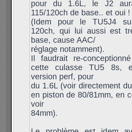
pour du 1.6L, le J2 aur
115/120ch de base.. et oui !
(Idem pour le TU5J4 s
120ch, qui lui aussi est t
base, cause AAC/
réglage notamment).
Il faudrait re-conceptionn
cette culasse TU5 8s, 
version perf, pour
du 1.6L (voir directement d
en piston de 80/81mm, en c
voir
84mm).
Le problème est idem av