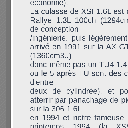
économie).
La culasse de XSI 1.6L est 
Rallye 1.3L 100ch (1294c
de conception
/ingénierie, puis légèremen
arrivé en 1991 sur la AX G
(1360cm3..)
donc même pas un TU4 1.4L 
ou le 5 après TU sont des c
d'entre
deux de cylindrée), et po
atterrir par panachage de 
sur la 306 1.6L
en 1994 et notre fameuse
printemps 1994 (la XS