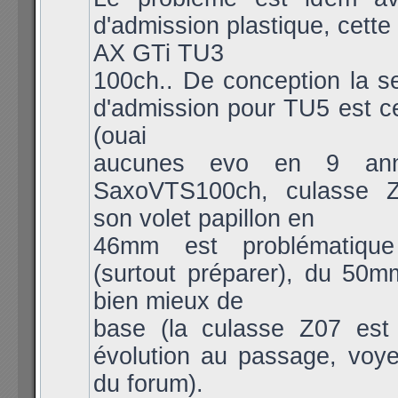
d'admission plastique, cette
AX GTi TU3
100ch.. De conception la se
d'admission pour TU5 est c
(ouai
aucunes evo en 9 anné
SaxoVTS100ch, culasse Z
son volet papillon en
46mm est problématiqu
(surtout préparer), du 50m
bien mieux de
base (la culasse Z07 est
évolution au passage, voy
du forum).