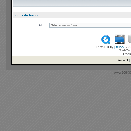
Index du forum
Aller à:
Powered by
phpBB
© 20
WebCook
Tradu
Accueil
|
www.106XSi.