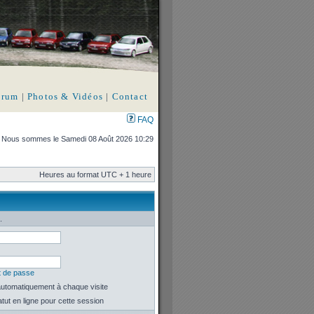
orum
|
Photos & Vidéos
|
Contact
FAQ
Nous sommes le Samedi 08 Août 2026 10:29
Heures au format UTC + 1 heure
.
t de passe
utomatiquement à chaque visite
ut en ligne pour cette session