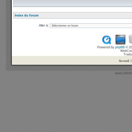
Index du forum
Aller à:
Powered by
phpBB
© 20
WebCook
Tradu
Accueil
|
www.106XSi.