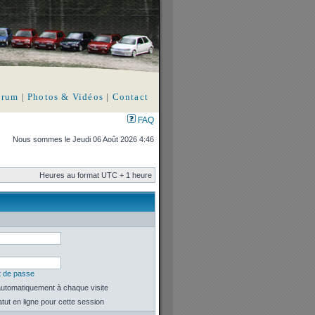
orum
|
Photos & Vidéos
|
Contact
FAQ
Nous sommes le Jeudi 06 Août 2026 4:46
Heures au format UTC + 1 heure
t de passe
utomatiquement à chaque visite
ut en ligne pour cette session