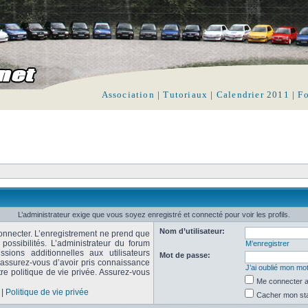
Association
|
Tutoriaux
|
Calendrier 2011
|
F
L’administrateur exige que vous soyez enregistré et connecté pour voir les profils.
Nom d’utilisateur:
onnecter. L’enregistrement ne prend que
ssibilités. L’administrateur du forum
M’enregistrer
ions additionnelles aux utilisateurs
Mot de passe:
, assurez-vous d’avoir pris connaissance
J’ai oublié mon mo
tre politique de vie privée. Assurez-vous
Me connecter a
|
Politique de vie privée
Cacher mon stat