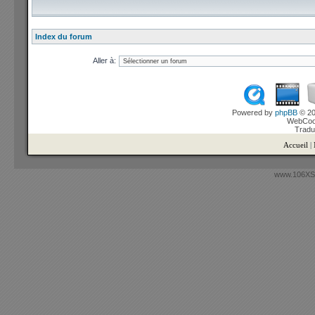
Index du forum
Aller à:
Powered by
phpBB
© 20
WebCook
Tradu
Accueil
|
www.106XSi.