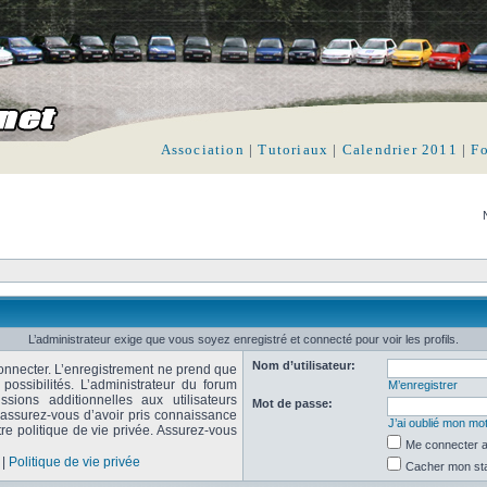
Association
|
Tutoriaux
|
Calendrier 2011
|
F
L’administrateur exige que vous soyez enregistré et connecté pour voir les profils.
Nom d’utilisateur:
onnecter. L’enregistrement ne prend que
ssibilités. L’administrateur du forum
M’enregistrer
ions additionnelles aux utilisateurs
Mot de passe:
, assurez-vous d’avoir pris connaissance
J’ai oublié mon mo
tre politique de vie privée. Assurez-vous
Me connecter a
|
Politique de vie privée
Cacher mon stat