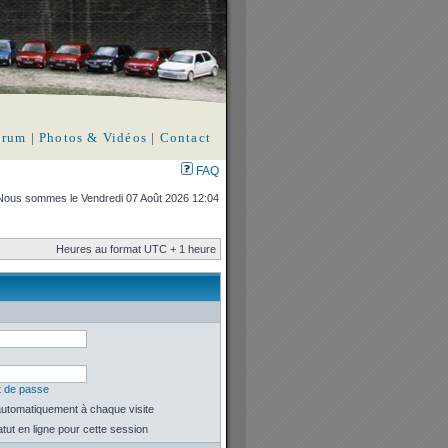
orum
|
Photos & Vidéos
|
Contact
FAQ
Nous sommes le Vendredi 07 Août 2026 12:04
Heures au format UTC + 1 heure
t de passe
utomatiquement à chaque visite
ut en ligne pour cette session