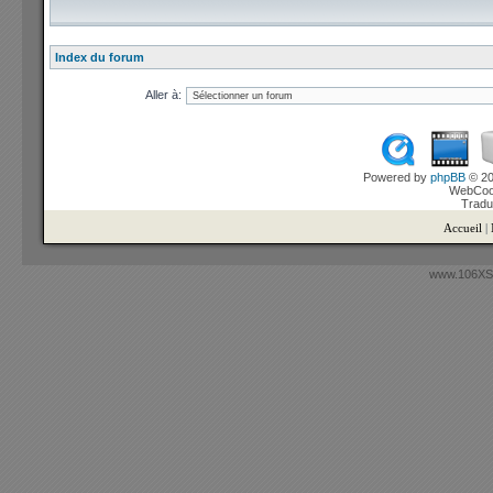
Index du forum
Aller à:
Powered by
phpBB
© 20
WebCook
Tradu
Accueil
|
www.106XSi.