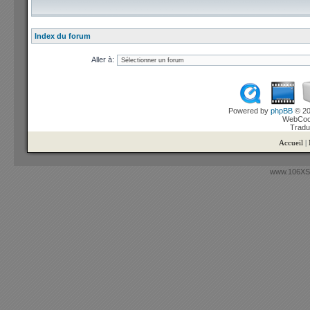
Index du forum
Aller à:
Powered by
phpBB
© 20
WebCook
Tradu
Accueil
|
www.106XSi.