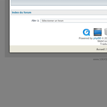
Index du forum
Aller à:
Powered by
phpBB
© 20
WebCook
Tradu
Accueil
|
www.106XSi.