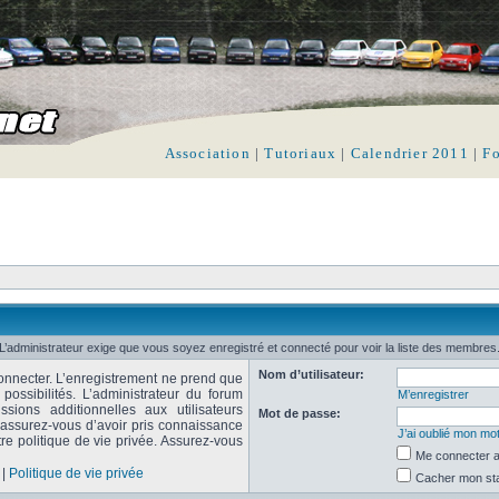
Association
|
Tutoriaux
|
Calendrier 2011
|
F
L’administrateur exige que vous soyez enregistré et connecté pour voir la liste des membres
Nom d’utilisateur:
onnecter. L’enregistrement ne prend que
ssibilités. L’administrateur du forum
M’enregistrer
ions additionnelles aux utilisateurs
Mot de passe:
, assurez-vous d’avoir pris connaissance
J’ai oublié mon mo
tre politique de vie privée. Assurez-vous
Me connecter a
|
Politique de vie privée
Cacher mon stat