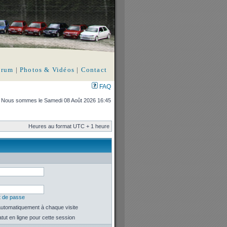
orum
|
Photos & Vidéos
|
Contact
FAQ
Nous sommes le Samedi 08 Août 2026 16:45
Heures au format UTC + 1 heure
.
t de passe
utomatiquement à chaque visite
ut en ligne pour cette session