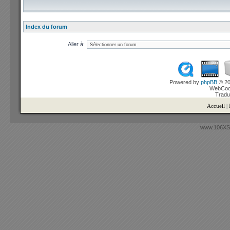
Index du forum
Aller à:
Powered by
phpBB
© 20
WebCook
Tradu
Accueil
|
www.106XSi.