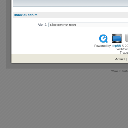
Index du forum
Aller à:
Powered by
phpBB
© 20
WebCook
Tradu
Accueil
|
www.106XSi.