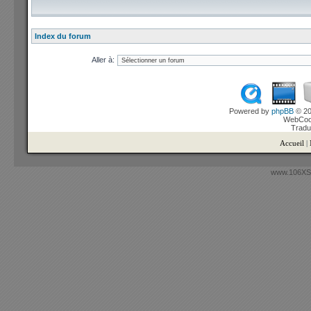
Index du forum
Aller à:
Powered by
phpBB
© 20
WebCook
Tradu
Accueil
|
www.106XSi.