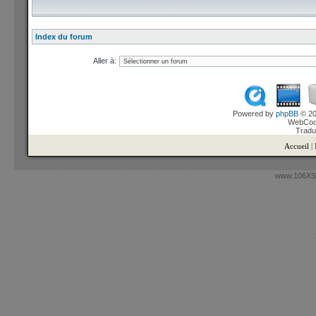
Index du forum
Aller à:
Powered by
phpBB
© 20
WebCook
Tradu
Accueil
|
www.106XSi.