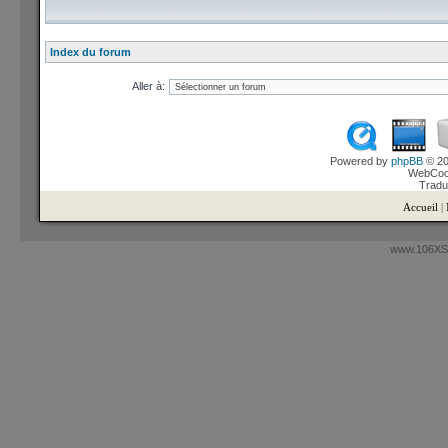
Index du forum
Aller à:
Powered by
phpBB
© 20
WebCook
Tradu
Accueil
|
www.106XSi.