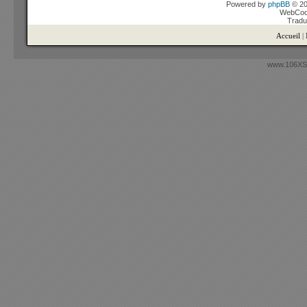
Powered by
phpBB
© 20
WebCook
Tradu
Accueil
|
www.106XSi.