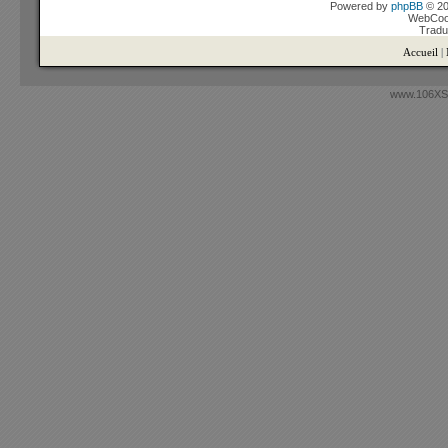
Powered by
phpBB
© 20
WebCook
Tradu
Accueil
|
www.106XSi.