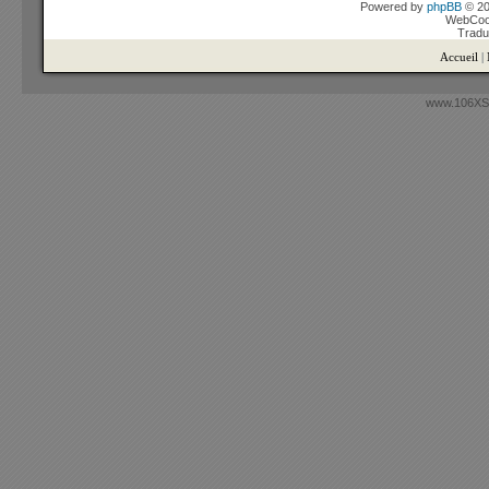
Powered by
phpBB
© 20
WebCook
Tradu
Accueil
|
www.106XSi.