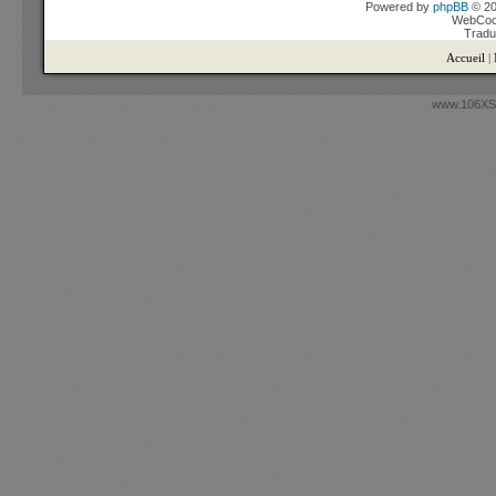
Powered by
phpBB
© 20
WebCook
Tradu
Accueil
|
www.106XSi.