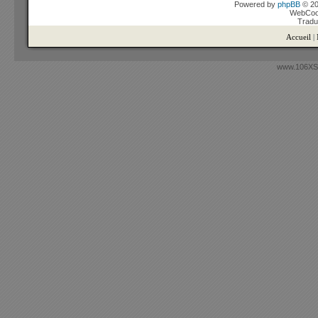
Powered by
phpBB
© 20
WebCook
Tradu
Accueil
|
www.106XSi.