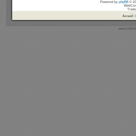
Powered by
phpBB
© 20
WebCook
Tradu
Accueil
|
www.106XSi.