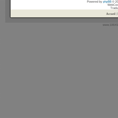
Powered by
phpBB
© 20
WebCook
Tradu
Accueil
|
www.106XSi.