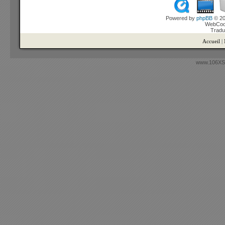
Powered by
phpBB
© 20
WebCook
Tradu
Accueil
|
www.106XSi.