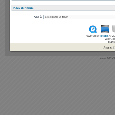
Index du forum
Aller à:
Powered by
phpBB
© 20
WebCook
Tradu
Accueil
|
www.106XSi.