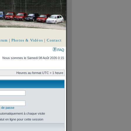
orum
|
Photos & Vidéos
|
Contact
FAQ
Nous sommes le Samedi 08 Août 2026 0:15
Heures au format UTC + 1 heure
t de passe
utomatiquement à chaque visite
ut en ligne pour cette session