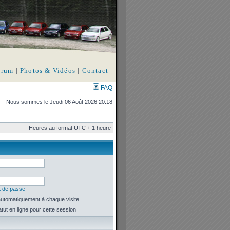
orum
|
Photos & Vidéos
|
Contact
FAQ
Nous sommes le Jeudi 06 Août 2026 20:18
Heures au format UTC + 1 heure
t de passe
utomatiquement à chaque visite
ut en ligne pour cette session