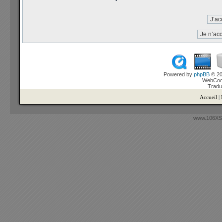
Powered by
phpBB
© 20
WebCook
Tradu
Accueil
|
www.106XSi.