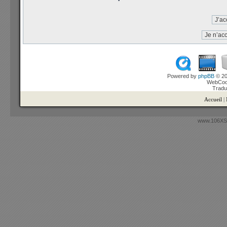
Powered by
phpBB
© 20
WebCook
Tradu
Accueil
|
www.106XSi.