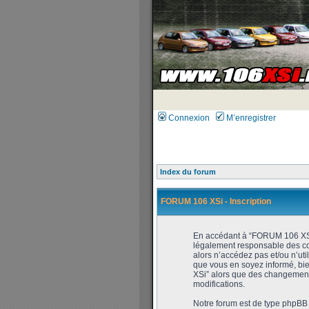
Connexion
M’enregistrer
Index du forum
FORUM 106 XSi - Inscription
En accédant à “FORUM 106 XSi” 
légalement responsable des con
alors n’accédez pas et/ou n’ut
que vous en soyez informé, bie
XSi” alors que des changements
modifications.
Notre forum est de type phpBB (