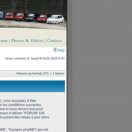
orum
|
Photos & Vidéos
|
Contact
FAQ
Nous sommes le Jeudi 06 Août 2026 8:43
Heures au format UTC + 1 heure
), vous acceptez d’être
 les conditions suivantes,
nt et nous ferons tout pour
tinuez d’utiliser “FORUM 106
écoulant des mises à jour et/ou
hpBB”, “Equipes phpBB”) qui est