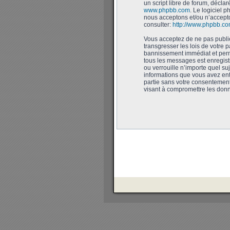
un script libre de forum, déclar
www.phpbb.com
. Le logiciel 
nous acceptons et/ou n’accept
consulter:
http://www.phpbb.co
Vous acceptez de ne pas publie
transgresser les lois de votre
bannissement immédiat et perma
tous les messages est enregis
ou verrouille n’importe quel su
informations que vous avez ent
partie sans votre consentemen
visant à compromettre les don