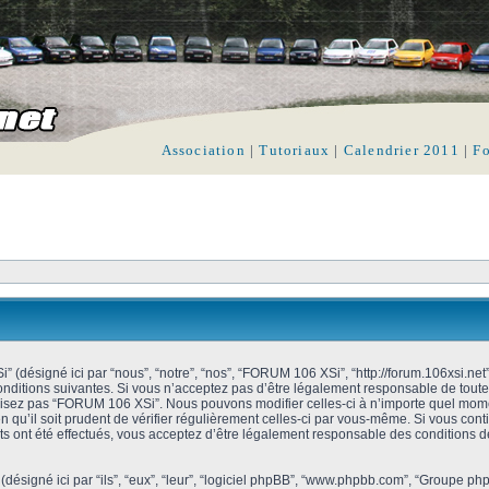
Association
|
Tutoriaux
|
Calendrier 2011
|
F
(désigné ici par “nous”, “notre”, “nos”, “FORUM 106 XSi”, “http://forum.106xsi.net”
ditions suivantes. Si vous n’acceptez pas d’être légalement responsable de toutes
ilisez pas “FORUM 106 XSi”. Nous pouvons modifier celles-ci à n’importe quel mome
n qu’il soit prudent de vérifier régulièrement celles-ci par vous-même. Si vous con
 ont été effectués, vous acceptez d’être légalement responsable des conditions d
désigné ici par “ils”, “eux”, “leur”, “logiciel phpBB”, “www.phpbb.com”, “Groupe p