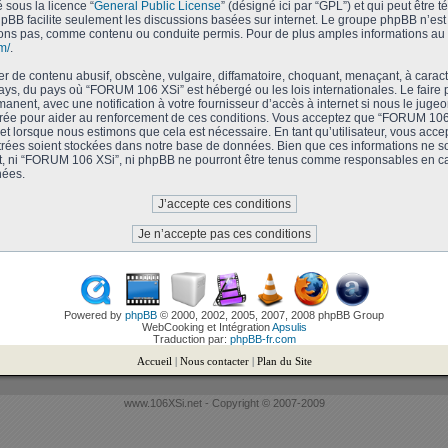
é sous la licence “
General Public License
” (désigné ici par “GPL”) et qui peut être 
phpBB facilite seulement les discussions basées sur internet. Le groupe phpBB n’e
ons pas, comme contenu ou conduite permis. Pour de plus amples informations au 
m/
.
r de contenu abusif, obscène, vulgaire, diffamatoire, choquant, menaçant, à caract
 pays, du pays où “FORUM 106 XSi” est hébergé ou les lois internationales. Le faire
nent, avec une notification à votre fournisseur d’accès à internet si nous le juge
trée pour aider au renforcement de ces conditions. Vous acceptez que “FORUM 106
jet lorsque nous estimons que cela est nécessaire. En tant qu’utilisateur, vous acce
rées soient stockées dans notre base de données. Bien que ces informations ne soi
t, ni “FORUM 106 XSi”, ni phpBB ne pourront être tenus comme responsables en cas
nées.
Powered by
phpBB
© 2000, 2002, 2005, 2007, 2008 phpBB Group
WebCooking et Intégration
Apsulis
Traduction par:
phpBB-fr.com
Accueil
|
Nous contacter
|
Plan du Site
www.106XSi.net - Copyright © 2007-2009