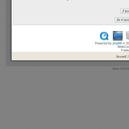
Powered by
phpBB
© 20
WebCook
Tradu
Accueil
|
www.106XSi.