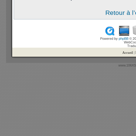
Retour à l
Powered by
phpBB
© 20
WebCook
Tradu
Accueil
|
www.106XSi.