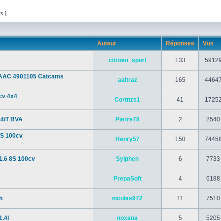
ts ]
Auteur
Réponses
Vus
citroen_sport
133
5912
pa AAC 4901105 Catcams
aaltraz
165
4464
cv 4x4
Cortnzs1
41
1725
.4iT BVA
Pierre78
2
2540
TS 100cv
Henry57
150
7445
1.6 8S 100cv
Sylphen
6
7733
PrepaSoft
4
6188
h
nicolas972
11
7510
1.4l
noxana
5
5205