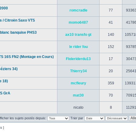
F2000
romcradle
77
9336
 / Citroën Saxo VTS
momo6487
41
4178
L blanc banquise PHS3
ax10 transfo gt
140
10571
le rider fou
152
9378
VTS 16S FN2 (Montage en Cours)
Floleriderdu13
17
3047
Béziers 34)
Thierry34
20
2564
e 18)
mcfleury
359
13931
TS GrA
mat30
70
7091
nicato
8
1129
fficher les sujets postés depuis:
Trier par
ts ]