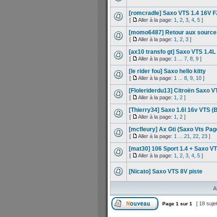
[romcradle] Saxo VTS 1.4 16V 
[
Aller à la page:
1
,
2
,
3
,
4
,
5
]
[momo6487] Retour aux sources
[
Aller à la page:
1
,
2
,
3
]
[ax10 transfo gt] Saxo VTS 1.4
[
Aller à la page:
1
...
7
,
8
,
9
]
[le rider fou] Saxo hello kitty
[
Aller à la page:
1
...
8
,
9
,
10
]
[Floleriderdu13] Citroën Saxo 
[
Aller à la page:
1
,
2
]
[Thierry34] Saxo 1.6l 16v VTS (
[
Aller à la page:
1
,
2
]
[mcfleury] Ax Gti (Saxo Vts Pag
[
Aller à la page:
1
...
21
,
22
,
23
]
[mat30] 106 Sport 1.4 + Saxo V
[
Aller à la page:
1
,
2
,
3
,
4
,
5
]
[Nicato] Saxo VTS 8V piste
A
[ 18 suje
Page
1
sur
1