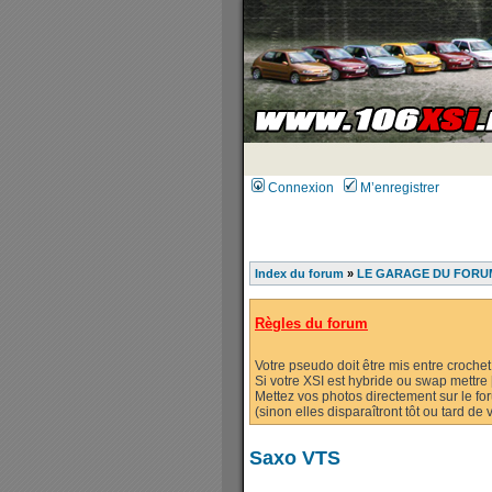
Connexion
M’enregistrer
Index du forum
»
LE GARAGE DU FORUM
Règles du forum
Votre pseudo doit être mis entre crochet
Si votre XSI est hybride ou swap mettre [
Mettez vos photos directement sur le fo
(sinon elles disparaîtront tôt ou tard d
Saxo VTS