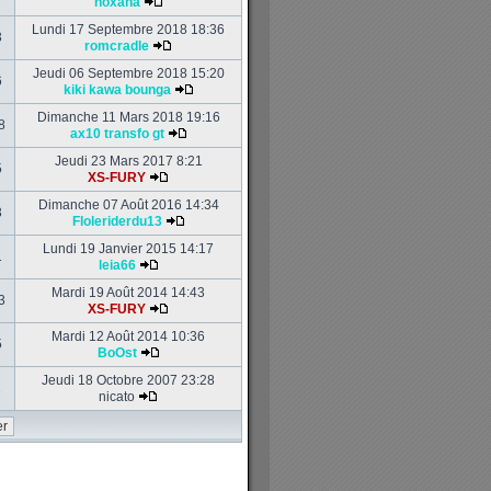
noxana
Lundi 17 Septembre 2018 18:36
3
romcradle
Jeudi 06 Septembre 2018 15:20
6
kiki kawa bounga
Dimanche 11 Mars 2018 19:16
8
ax10 transfo gt
Jeudi 23 Mars 2017 8:21
5
XS-FURY
Dimanche 07 Août 2016 14:34
3
Floleriderdu13
Lundi 19 Janvier 2015 14:17
1
leia66
Mardi 19 Août 2014 14:43
3
XS-FURY
Mardi 12 Août 2014 10:36
5
BoOst
Jeudi 18 Octobre 2007 23:28
1
nicato