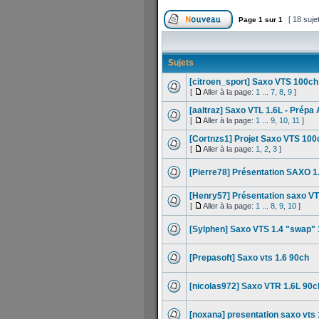
[ 18 suje
Page
1
sur
1
Sujets
[citroen_sport] Saxo VTS 100ch
[
Aller à la page:
1
...
7
,
8
,
9
]
[aaltraz] Saxo VTL 1.6L - Pré
[
Aller à la page:
1
...
9
,
10
,
11
]
[Cortnzs1] Projet Saxo VTS 100
[
Aller à la page:
1
,
2
,
3
]
[Pierre78] Présentation SAXO 1
[Henry57] Présentation saxo V
[
Aller à la page:
1
...
8
,
9
,
10
]
[Sylphen] Saxo VTS 1.4 "swap" 
[Prepasoft] Saxo vts 1.6 90ch
[nicolas972] Saxo VTR 1.6L 90c
[noxana] presentation saxo vts 