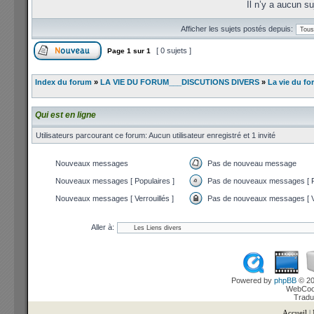
Il n’y a aucun s
Afficher les sujets postés depuis:
[ 0 sujets ]
Page
1
sur
1
Index du forum
»
LA VIE DU FORUM___DISCUTIONS DIVERS
»
La vie du fo
Qui est en ligne
Utilisateurs parcourant ce forum: Aucun utilisateur enregistré et 1 invité
Nouveaux messages
Pas de nouveau message
Nouveaux messages [ Populaires ]
Pas de nouveaux messages [ P
Nouveaux messages [ Verrouillés ]
Pas de nouveaux messages [ Ve
Aller à:
Powered by
phpBB
© 20
WebCook
Tradu
Accueil
|