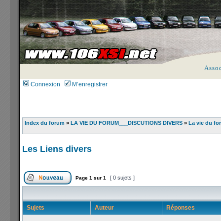
Asso
Connexion
M’enregistrer
Index du forum
»
LA VIE DU FORUM___DISCUTIONS DIVERS
»
La vie du fo
Les Liens divers
[ 0 sujets ]
Page
1
sur
1
Sujets
Auteur
Réponses