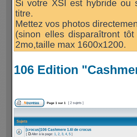
Si votre XSI est hybride ou 
titre.
Mettez vos photos directement
(sinon elles disparaîtront t
2mo,taille max 1600x1200.
106 Edition "Cashme
[ 2 sujets ]
Page
1
sur
1
Sujets
[crocus]106 Cashmere 1.6l de crocus
[
Aller à la page:
1
,
2
,
3
,
4
,
5
]