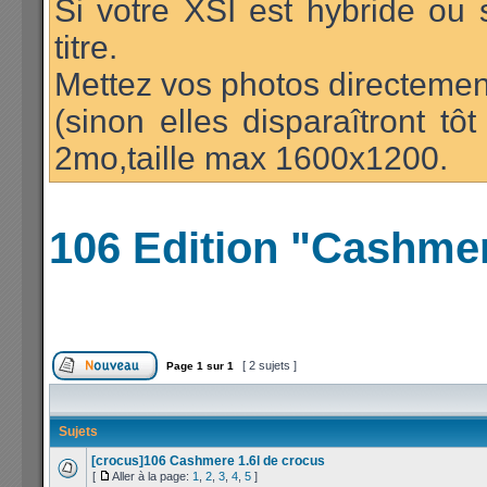
Si votre XSI est hybride ou 
titre.
Mettez vos photos directement
(sinon elles disparaîtront t
2mo,taille max 1600x1200.
106 Edition "Cashme
[ 2 sujets ]
Page
1
sur
1
Sujets
[crocus]106 Cashmere 1.6l de crocus
[
Aller à la page:
1
,
2
,
3
,
4
,
5
]