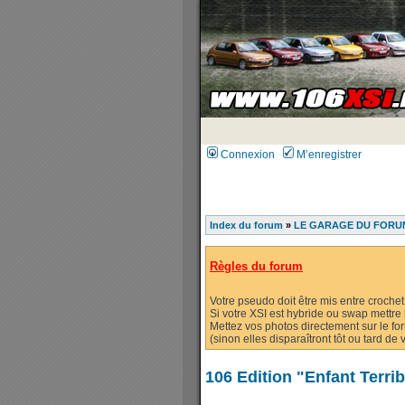
Connexion
M’enregistrer
Index du forum
»
LE GARAGE DU FORUM
Règles du forum
Votre pseudo doit être mis entre crochet
Si votre XSI est hybride ou swap mettre [
Mettez vos photos directement sur le fo
(sinon elles disparaîtront tôt ou tard d
106 Edition "Enfant Terrib