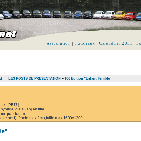
Association
|
Tutoriaux
|
Calendrier 2011
|
F
___ LES POSTS DE PRESENTATION
»
106 Edition "Enfant Terrible"
, ex: [PF47]
hybride] ou [swap] en titre.
rum :pc > forum.
e votre post), Photo max 2mo,taille max 1600x1200.
le"