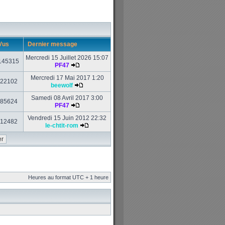
Vus
Dernier message
Mercredi 15 Juillet 2026 15:07
145315
PF47
Mercredi 17 Mai 2017 1:20
22102
beewolf
Samedi 08 Avril 2017 3:00
85624
PF47
Vendredi 15 Juin 2012 22:32
12482
le-chtit-rom
Heures au format UTC + 1 heure