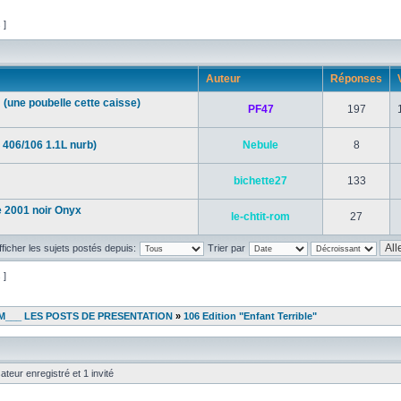
s ]
Auteur
Réponses
 (une poubelle cette caisse)
PF47
197
 406/106 1.1L nurb)
Nebule
8
bichette27
133
le 2001 noir Onyx
le-chtit-rom
27
fficher les sujets postés depuis:
Trier par
s ]
___ LES POSTS DE PRESENTATION
»
106 Edition "Enfant Terrible"
ateur enregistré et 1 invité