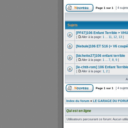
[ 4 sujet
Page
1
sur
1
Sujets
[PF47]106 Enfant Terrible > VHU
[
Aller à la page:
1
...
11
,
12
,
13
]
[Nebule]106 ET S16 (+ V6 coupé
[bichette27]106 enfant terrible
[
Aller à la page:
1
...
7
,
8
,
9
]
[le-chtit-rom] 106 Enfant Terrib
[
Aller à la page:
1
,
2
]
A
[ 4 sujet
Page
1
sur
1
Index du forum
»
LE GARAGE DU FORUM
Qui est en ligne
Utilisateurs parcourant ce forum: Aucun utilis