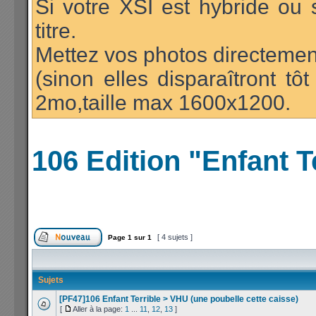
Si votre XSI est hybride ou 
titre.
Mettez vos photos directement
(sinon elles disparaîtront t
2mo,taille max 1600x1200.
106 Edition "Enfant T
[ 4 sujets ]
Page
1
sur
1
Sujets
[PF47]106 Enfant Terrible > VHU (une poubelle cette caisse)
[
Aller à la page:
1
...
11
,
12
,
13
]