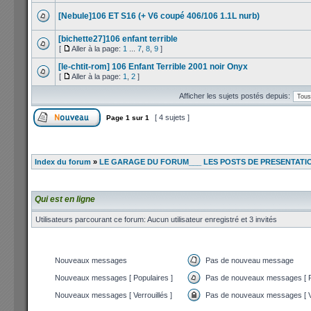
[Nebule]106 ET S16 (+ V6 coupé 406/106 1.1L nurb)
[bichette27]106 enfant terrible
[
Aller à la page:
1
...
7
,
8
,
9
]
[le-chtit-rom] 106 Enfant Terrible 2001 noir Onyx
[
Aller à la page:
1
,
2
]
Afficher les sujets postés depuis:
[ 4 sujets ]
Page
1
sur
1
Index du forum
»
LE GARAGE DU FORUM___ LES POSTS DE PRESENTATI
Qui est en ligne
Utilisateurs parcourant ce forum: Aucun utilisateur enregistré et 3 invités
Nouveaux messages
Pas de nouveau message
Nouveaux messages [ Populaires ]
Pas de nouveaux messages [ P
Nouveaux messages [ Verrouillés ]
Pas de nouveaux messages [ Ve