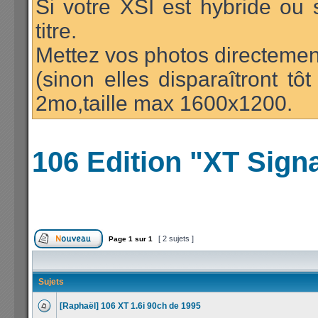
Si votre XSI est hybride ou 
titre.
Mettez vos photos directement
(sinon elles disparaîtront t
2mo,taille max 1600x1200.
106 Edition "XT Sign
[ 2 sujets ]
Page
1
sur
1
Sujets
[Raphaël] 106 XT 1.6i 90ch de 1995