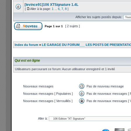
[levince91]106 XTSignature 1.4L
[
Aller à la page:
1
...
6
,
7
,
8
]
Afficher les sujets postés depuis:
[ 2 sujets ]
Page
1
sur
1
Index du forum
»
LE GARAGE DU FORUM___ LES POSTS DE PRESENTATI
Qui est en ligne
Utilisateurs parcourant ce forum: Aucun utilisateur enregistré et 1 invité
Nouveaux messages
Pas de nouveau message
Nouveaux messages [ Populaires ]
Pas de nouveaux messages [ P
Nouveaux messages [ Verrouillés ]
Pas de nouveaux messages [ Ve
Aller à: