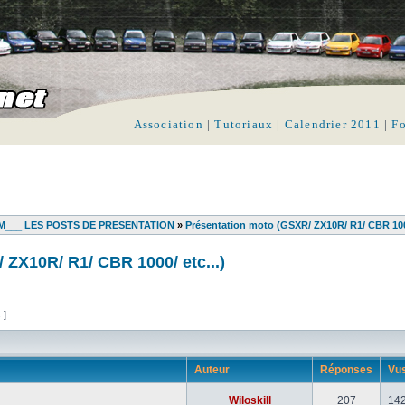
Association
|
Tutoriaux
|
Calendrier 2011
|
F
___ LES POSTS DE PRESENTATION
»
Présentation moto (GSXR/ ZX10R/ R1/ CBR 1000
 ZX10R/ R1/ CBR 1000/ etc...)
s ]
Auteur
Réponses
Vu
Wiloskill
207
14