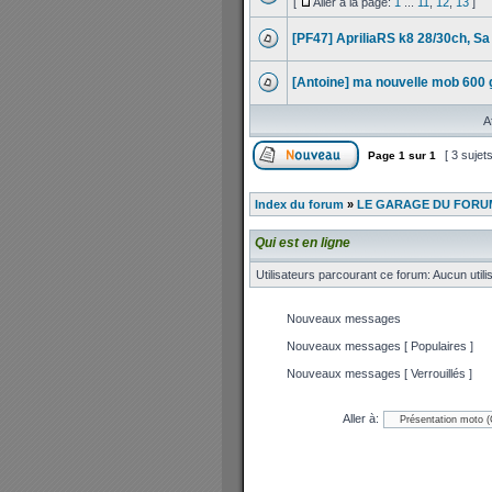
[
Aller à la page:
1
...
11
,
12
,
13
]
[PF47] ApriliaRS k8 28/30ch, Sa
[Antoine] ma nouvelle mob 600
A
[ 3 sujet
Page
1
sur
1
Index du forum
»
LE GARAGE DU FORUM
Qui est en ligne
Utilisateurs parcourant ce forum: Aucun utilis
Nouveaux messages
Nouveaux messages [ Populaires ]
Nouveaux messages [ Verrouillés ]
Aller à: