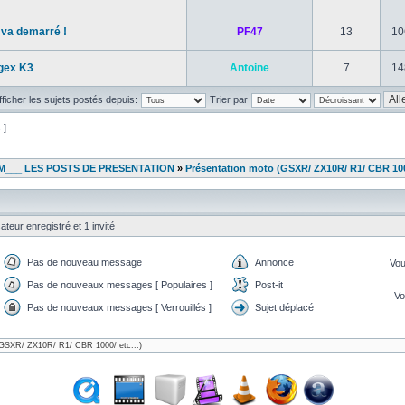
 va demarré !
PF47
13
10
 gex K3
Antoine
7
14
fficher les sujets postés depuis:
Trier par
s ]
___ LES POSTS DE PRESENTATION
»
Présentation moto (GSXR/ ZX10R/ R1/ CBR 1000
ateur enregistré et 1 invité
Pas de nouveau message
Annonce
Vo
Pas de nouveaux messages [ Populaires ]
Post-it
V
Pas de nouveaux messages [ Verrouillés ]
Sujet déplacé