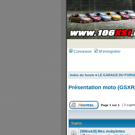
Connexion
M’enregistrer
Index du forum
»
LE GARAGE DU FORUM
Présentation moto (GSXR/
[ 3 sujet
Page
1
sur
1
Sujets
[Wiloskill] Mes mobylettes