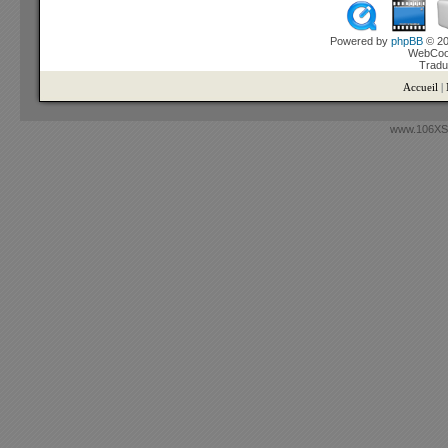
Powered by
phpBB
© 20
WebCook
Tradu
Accueil
|
www.106XSi.