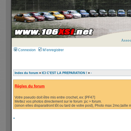
Asso
Connexion
M’enregistrer
Index du forum
»
ICI C'EST LA PREPARATION !
»
-
Règles du forum
Votre pseudo doit être mis entre crochet, ex: [PF47]
Mettez vos photos directement sur le forum :pc > forum.
(sinon elles disparaitront tôt ou tard de votre post), Photo max 2mo,taill
-