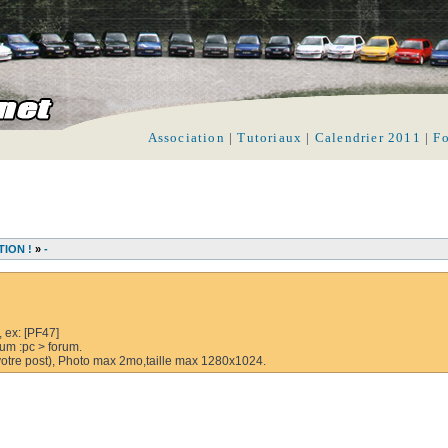
Association
|
Tutoriaux
|
Calendrier 2011
|
F
TION !
»
-
, ex: [PF47]
rum :pc > forum.
e votre post), Photo max 2mo,taille max 1280x1024.