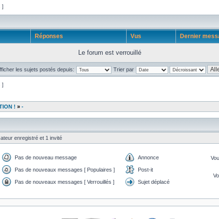
s ]
Réponses
Vus
Dernier mes
Le forum est verrouillé
fficher les sujets postés depuis:
Trier par
s ]
TION !
»
-
ateur enregistré et 1 invité
Pas de nouveau message
Annonce
Vo
Pas de nouveaux messages [ Populaires ]
Post-it
V
Pas de nouveaux messages [ Verrouillés ]
Sujet déplacé