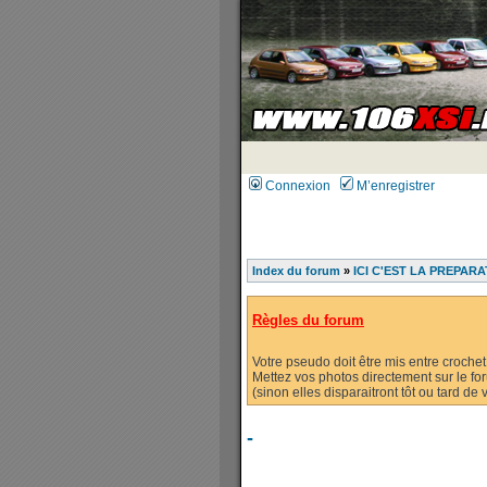
Connexion
M’enregistrer
Index du forum
»
ICI C'EST LA PREPARA
Règles du forum
Votre pseudo doit être mis entre crochet
Mettez vos photos directement sur le fo
(sinon elles disparaitront tôt ou tard d
-