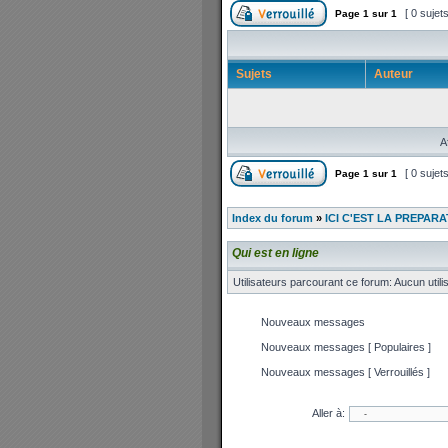
[ 0 sujet
Page
1
sur
1
Sujets
Auteur
A
[ 0 sujet
Page
1
sur
1
Index du forum
»
ICI C'EST LA PREPARA
Qui est en ligne
Utilisateurs parcourant ce forum: Aucun utilis
Nouveaux messages
Nouveaux messages [ Populaires ]
Nouveaux messages [ Verrouillés ]
Aller à: