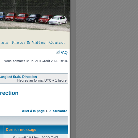
orum
|
Photos & Vidéos
|
Contact
FAQ
Nous sommes le Jeudi 06 Août 2026 18:04
iangles/ Stab/ Direction
Heures au format UTC + 1 heure
irection
Aller à la page
1
,
2
Suivante
Dernier message