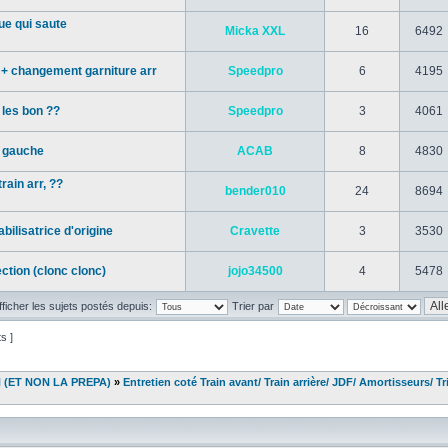
ue qui saute
Micka XXL
16
6492
 + changement garniture arr
Speedpro
6
4195
 les bon ??
Speedpro
3
4061
e gauche
ACAB
8
4830
ain arr, ??
bender010
24
8694
abilisatrice d'origine
Cravette
3
3530
ction (clonc clonc)
jojo34500
4
5478
fficher les sujets postés depuis:
Trier par
ts ]
N (ET NON LA PREPA)
»
Entretien coté Train avant/ Train arrière/ JDF/ Amortisseurs/ Tr