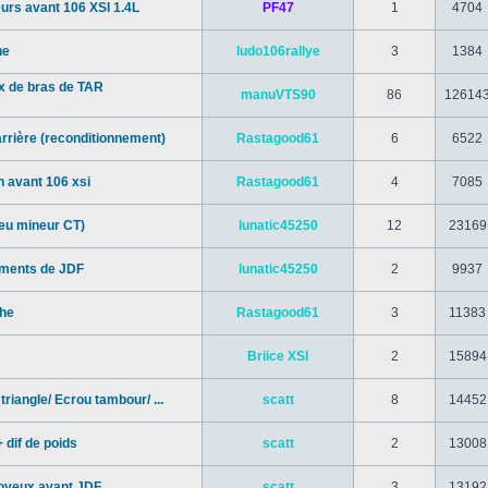
urs avant 106 XSI 1.4L
PF47
1
4704
ne
ludo106rallye
3
1384
x de bras de TAR
manuVTS90
86
12614
rrière (reconditionnement)
Rastagood61
6
6522
n avant 106 xsi
Rastagood61
4
7085
eu mineur CT)
lunatic45250
12
23169
ements de JDF
lunatic45250
2
9937
che
Rastagood61
3
11383
Briice XSI
2
15894
iangle/ Ecrou tambour/ ...
scatt
8
14452
+ dif de poids
scatt
2
13008
oyeux avant JDF
scatt
3
13192