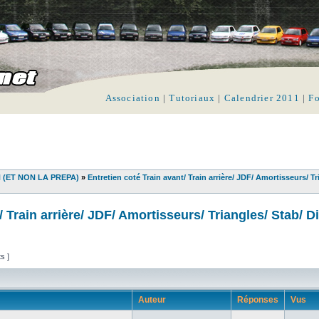
Association
|
Tutoriaux
|
Calendrier 2011
|
F
N (ET NON LA PREPA)
»
Entretien coté Train avant/ Train arrière/ JDF/ Amortisseurs/ Tr
/ Train arrière/ JDF/ Amortisseurs/ Triangles/ Stab/ D
ts ]
Auteur
Réponses
Vus