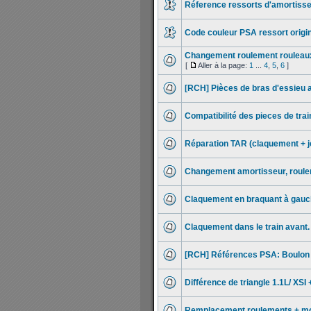
Réference ressorts d'amortisse
Code couleur PSA ressort origi
Changement roulement rouleau
[
Aller à la page:
1
...
4
,
5
,
6
]
[RCH] Pièces de bras d'essieu a
Compatibilité des pieces de trai
Réparation TAR (claquement + j
Changement amortisseur, roul
Claquement en braquant à gau
Claquement dans le train avant.
[RCH] Références PSA: Boulon tr
Différence de triangle 1.1L/ XSI 
Remplacement roulements + m