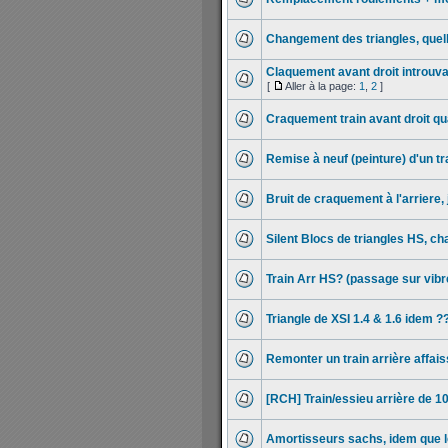
Changement des triangles, quel
Claquement avant droit introuvab
[
Aller à la page:
1
,
2
]
Craquement train avant droit qu
Remise à neuf (peinture) d'un t
Bruit de craquement à l'arriere, 
Silent Blocs de triangles HS, c
Train Arr HS? (passage sur vibreu
Triangle de XSI 1.4 & 1.6 idem ?
Remonter un train arrière affais
[RCH] Train/essieu arrière de 10
Amortisseurs sachs, idem que l