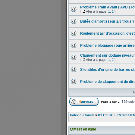
Problème Train Avant ( AVD ) ro
[
Aller à la page:
1
,
2
]
Butée d'amortisseur 2/3 trous ?
Roulement arr d'occasion, c'est
Probleme bloquage roue arrièr
Claquement sur dodane niveau tr
[
Aller à la page:
1
,
2
]
Silentbloc d'origine de barres st
Probleme de claquement de dire
A
[ 39 suje
Page
1
sur
2
Index du forum
»
ICI C'EST L'ENTRETIE
Qui est en ligne