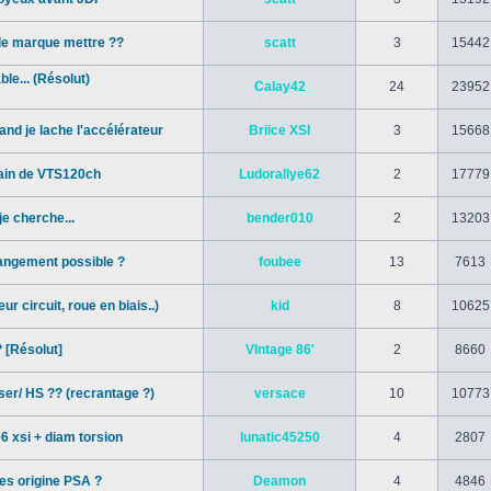
le marque mettre ??
scatt
3
15442
le... (Résolut)
Calay42
24
23952
and je lache l'accélérateur
Briice XSI
3
15668
rain de VTS120ch
Ludorallye62
2
17779
je cherche...
bender010
2
13203
hangement possible ?
foubee
13
7613
r circuit, roue en biais..)
kid
8
10625
? [Résolut]
VIntage 86'
2
8660
ser/ HS ?? (recrantage ?)
versace
10
10773
6 xsi + diam torsion
lunatic45250
4
2807
es origine PSA ?
Deamon
4
4846